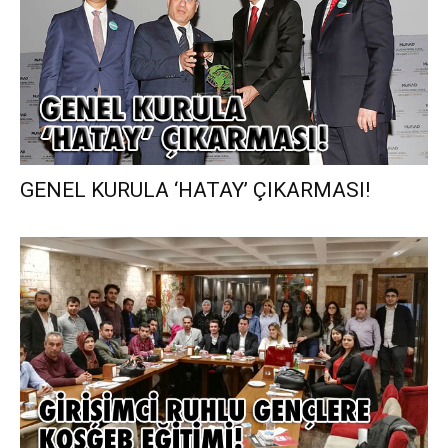
GENEL KURULA ‘HATAY’ ÇIKARMASI!