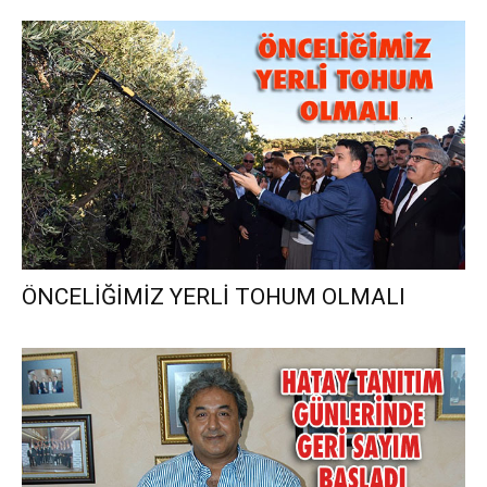
ÖNCELİĞİMİZ YERLİ TOHUM OLMALI