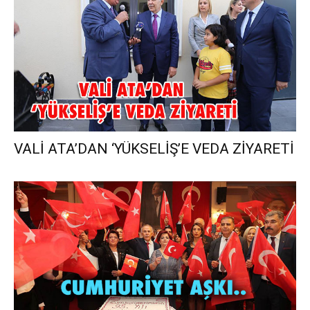
VALİ ATA’DAN ‘YÜKSELİŞ’E VEDA ZİYARETİ