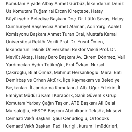
Komutanı Piyade Albay Ahmet Gürbüz, İskenderun Deniz
Üs Komutanı Tuğamiral Ercan Kireçtepe, Hatay
Büyükşehir Belediye Başkanı Doç. Dr. Lütfü Savaş, Hatay
Cumhuriyet Başsavcısı Ahmet Ataman, Adli Yargı Adalet
Komisyonu Başkanı Ahmet Turan Oral, Mustafa Kemal
Üniversitesi Rektör Vekili Prof. Dr. Yusuf Önlen,
İskenderun Teknik Üniversitesi Rektör Vekili Prof. Dr.
Mevlüt Aktaş, Hatay Baro Başkanı Av. Ekrem Dönmez, Vali
Yardımcıları Aydın Tetikoğlu, Erol Özkan, Nursal
Çakıroğlu, Bilal Ölmez, Mahmut Hersanlıoğlu, Meral Batı
Demirbaş ve Orhan Aktürk, İlçe Kaymakam ve Belediye
Başkanları, İl Jandarma Komutanı J. Alb. Uğur Ertekin, İl
Emniyet Müdürü Kamil Karabörk, Sahil Güvenlik Grup
Komutanı Yarbay Çağın Taşkın, ATB Başkanı Ali Celal
Mursaloğlu, HESOB Başkanı Abdulkadir Teksöz, Musevi
Cemaati Vakfı Başkanı Şaul Cenudioğlu, Ortodoks
Cemaati Vakfı Başkanı Fadi Hurigil, kurum il müdürleri,