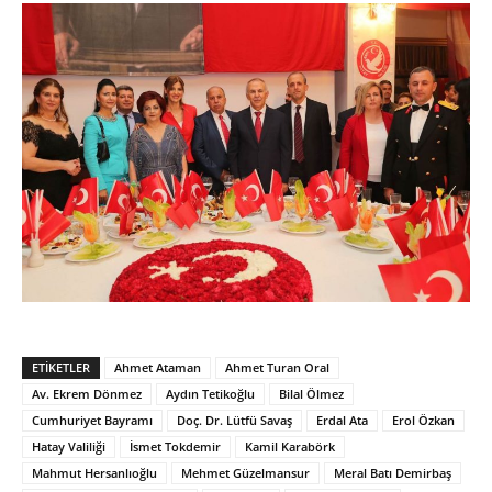
ETIKETLER
Ahmet Ataman
Ahmet Turan Oral
Av. Ekrem Dönmez
Aydın Tetikoğlu
Bilal Ölmez
Cumhuriyet Bayramı
Doç. Dr. Lütfü Savaş
Erdal Ata
Erol Özkan
Hatay Valiliği
İsmet Tokdemir
Kamil Karabörk
Mahmut Hersanlıoğlu
Mehmet Güzelmansur
Meral Batı Demirbaş