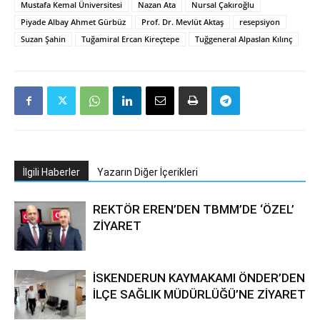
Mustafa Kemal Üniversitesi
Nazan Ata
Nursal Çakıroğlu
Piyade Albay Ahmet Gürbüz
Prof. Dr. Mevlüt Aktaş
resepsiyon
Suzan Şahin
Tuğamiral Ercan Kireçtepe
Tuğgeneral Alpaslan Kılınç
İlgili Haberler
Yazarın Diğer İçerikleri
REKTÖR EREN’DEN TBMM’DE ‘ÖZEL’
ZİYARET
İSKENDERUN KAYMAKAMI ÖNDER’DEN
İLÇE SAĞLIK MÜDÜRLÜĞÜ’NE ZİYARET