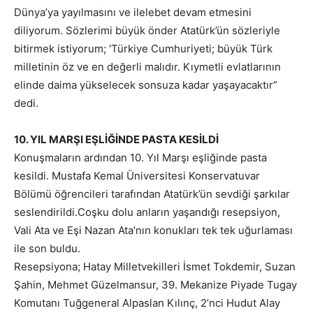
Dünya’ya yayılmasını ve ilelebet devam etmesini
diliyorum. Sözlerimi büyük önder Atatürk’ün sözleriyle
bitirmek istiyorum; ‘Türkiye Cumhuriyeti; büyük Türk
milletinin öz ve en değerli malıdır. Kıymetli evlatlarının
elinde daima yükselecek sonsuza kadar yaşayacaktır”
dedi.
10. YIL MARŞI EŞLİĞİNDE PASTA KESİLDİ
Konuşmaların ardından 10. Yıl Marşı eşliğinde pasta
kesildi. Mustafa Kemal Üniversitesi Konservatuvar
Bölümü öğrencileri tarafından Atatürk’ün sevdiği şarkılar
seslendirildi.Coşku dolu anların yaşandığı resepsiyon,
Vali Ata ve Eşi Nazan Ata’nın konukları tek tek uğurlaması
ile son buldu.
Resepsiyona; Hatay Milletvekilleri İsmet Tokdemir, Suzan
Şahin, Mehmet Güzelmansur, 39. Mekanize Piyade Tugay
Komutanı Tuğgeneral Alpaslan Kılınç, 2’nci Hudut Alay