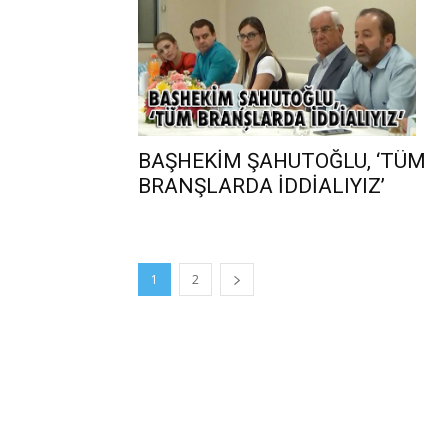
BAŞHEKİM ŞAHUTOĞLU, ‘TÜM
BRANŞLARDA İDDİALIYIZ’
1
2