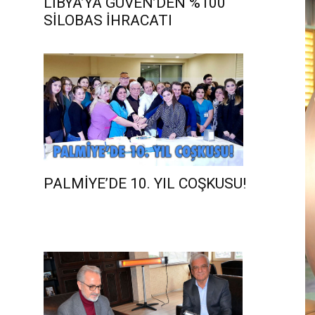
LİBYA’YA GÜVEN’DEN %100
SİLOBAS İHRACATI
PALMİYE’DE 10. YIL COŞKUSU!