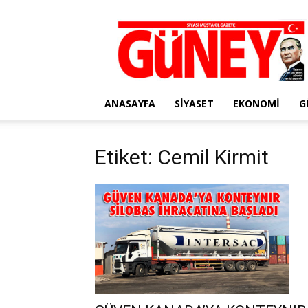
Gazete
Güney
ANASAYFA
SIYASET
EKONOMI
G
Etiket: Cemil Kirmit