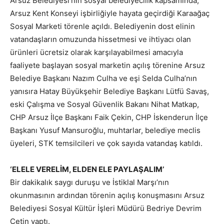
Arsuz Belediyesi’nin sosyal belediyecilik kapsamında,
Arsuz Kent Konseyi işbirliğiyle hayata geçirdiği Karaağaç
Sosyal Marketi törenle açıldı. Belediyenin dost elinin
vatandaşların omuzunda hissetmesi ve ihtiyacı olan
ürünleri ücretsiz olarak karşılayabilmesi amacıyla
faaliyete başlayan sosyal marketin açılış törenine Arsuz
Belediye Başkanı Nazım Culha ve eşi Selda Culha’nın
yanısıra Hatay Büyükşehir Belediye Başkanı Lütfü Savaş,
eski Çalışma ve Sosyal Güvenlik Bakanı Nihat Matkap,
CHP Arsuz İlçe Başkanı Faik Çekin, CHP İskenderun İlçe
Başkanı Yusuf Mansuroğlu, muhtarlar, belediye meclis
üyeleri, STK temsilcileri ve çok sayıda vatandaş katıldı.
‘ELELE VERELİM, ELDEN ELE PAYLAŞALIM’
Bir dakikalık saygı duruşu ve İstiklal Marşı’nın
okunmasının ardından törenin açılış konuşmasını Arsuz
Belediyesi Sosyal Kültür İşleri Müdürü Bedriye Devrim
Çetin yaptı.