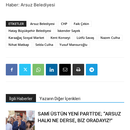
Haber: Arsuz Belediyesi
ETIKETLER
Arsuz Belediyesi
CHP
Faik Çekin
Hatay Büyükşehir Belediyesi
İskender Sayek
Karaağaç Sosyal Market
Kent Konseyi
Lütfü Savaş
Nazım Culha
Nihat Matkap
Selda Culha
Yusuf Mansuroğlu
İlgili Haberler
Yazarın Diğer İçerikleri
SAMİ ÜSTÜN YENİ PARTİ’DE; “ARSUZ
HALKI NE DERSE, BİZ ORADAYIZ!”