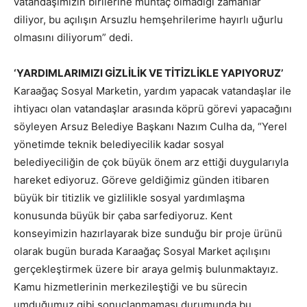
vatandaşımızın birilerine muhtaç olmadığı zamanlar
diliyor, bu açılışın Arsuzlu hemşehrilerime hayırlı uğurlu
olmasını diliyorum” dedi.
‘YARDIMLARIMIZI GİZLİLİK VE TİTİZLİKLE YAPIYORUZ’
Karaağaç Sosyal Marketin, yardım yapacak vatandaşlar ile
ihtiyacı olan vatandaşlar arasında köprü görevi yapacağını
söyleyen Arsuz Belediye Başkanı Nazım Culha da, “Yerel
yönetimde teknik belediyecilik kadar sosyal
belediyeciliğin de çok büyük önem arz ettiği duygularıyla
hareket ediyoruz. Göreve geldiğimiz günden itibaren
büyük bir titizlik ve gizlilikle sosyal yardımlaşma
konusunda büyük bir çaba sarfediyoruz. Kent
konseyimizin hazırlayarak bize sunduğu bir proje ürünü
olarak bugün burada Karaağaç Sosyal Market açılışını
gerçekleştirmek üzere bir araya gelmiş bulunmaktayız.
Kamu hizmetlerinin merkezileştiği ve bu sürecin
umduğumuz gibi sonuçlanmaması durumunda bu