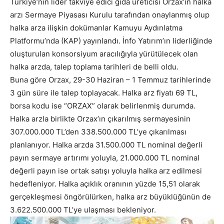
Türkiye’nin lider takviye edici gıda üreticisi Orzax’ın halka
arzı Sermaye Piyasası Kurulu tarafından onaylanmış olup
halka arza ilişkin dokümanlar Kamuyu Aydınlatma
Platformu’nda (KAP) yayınlandı. İnfo Yatırım’ın liderliğinde
oluşturulan konsorsiyum aracılığıyla yürütülecek olan
halka arzda, talep toplama tarihleri de belli oldu.
Buna göre Orzax, 29-30 Haziran – 1 Temmuz tarihlerinde
3 gün süre ile talep toplayacak. Halka arz fiyatı 69 TL,
borsa kodu ise “ORZAX” olarak belirlenmiş durumda.
Halka arzla birlikte Orzax’ın çıkarılmış sermayesinin
307.000.000 TL’den 338.500.000 TL’ye çıkarılması
planlanıyor. Halka arzda 31.500.000 TL nominal değerli
payın sermaye artırımı yoluyla, 21.000.000 TL nominal
değerli payın ise ortak satışı yoluyla halka arz edilmesi
hedefleniyor. Halka açıklık oranının yüzde 15,51 olarak
gerçekleşmesi öngörülürken, halka arz büyüklüğünün de
3.622.500.000 TL’ye ulaşması bekleniyor.