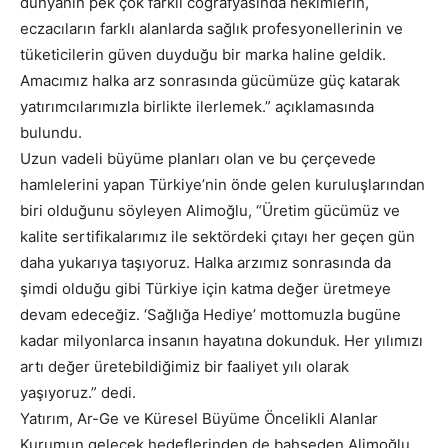
dünyanın pek çok farklı coğrafyasında hekimlerin,
eczacıların farklı alanlarda sağlık profesyonellerinin ve
tüketicilerin güven duyduğu bir marka haline geldik.
Amacımız halka arz sonrasında gücümüze güç katarak
yatırımcılarımızla birlikte ilerlemek.” açıklamasında
bulundu.
Uzun vadeli büyüme planları olan ve bu çerçevede
hamlelerini yapan Türkiye’nin önde gelen kuruluşlarından
biri olduğunu söyleyen Alimoğlu, “Üretim gücümüz ve
kalite sertifikalarımız ile sektördeki çıtayı her geçen gün
daha yukarıya taşıyoruz. Halka arzımız sonrasında da
şimdi olduğu gibi Türkiye için katma değer üretmeye
devam edeceğiz. ‘Sağlığa Hediye’ mottomuzla bugüne
kadar milyonlarca insanın hayatına dokunduk. Her yılımızı
artı değer üretebildiğimiz bir faaliyet yılı olarak
yaşıyoruz.” dedi.
Yatırım, Ar-Ge ve Küresel Büyüme Öncelikli Alanlar
Kurumun gelecek hedeflerinden de bahseden Alimoğlu,