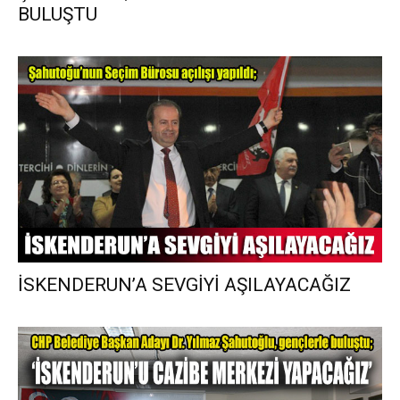
BULUŞTU
İSKENDERUN’A SEVGİYİ AŞILAYACAĞIZ