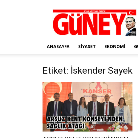
Gazete
Güney
ANASAYFA
SIYASET
EKONOMI
G
Etiket: İskender Sayek