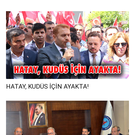
HATAY, KUDÜS İÇİN AYAKTA!