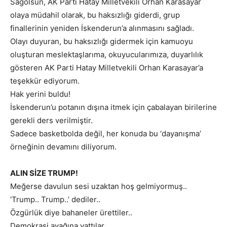
Sağolsun, AK Parti Hatay Milletvekili Orhan Karasayar
olaya müdahil olarak, bu haksızlığı giderdi, grup
finallerinin yeniden İskenderun’a alınmasını sağladı.
Olayı duyuran, bu haksızlığı gidermek için kamuoyu
oluşturan meslektaşlarıma, okuyucularımıza, duyarlılık
gösteren AK Parti Hatay Milletvekili Orhan Karasayar’a
teşekkür ediyorum.
Hak yerini buldu!
İskenderun’u potanın dışına itmek için çabalayan birilerine
gerekli ders verilmiştir.
Sadece basketbolda değil, her konuda bu ‘dayanışma’
örneğinin devamını diliyorum.
ALIN SİZE TRUMP!
Meğerse davulun sesi uzaktan hoş gelmiyormuş..
‘Trump.. Trump..’ dediler..
Özgürlük diye bahaneler ürettiler..
Demokrasi ayağına yattılar..