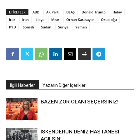
ETIKETLER
ABD
AK Parti
DEAŞ
Donald Trump
Hatay
Irak
İran
Libya
Mısır
Orhan Karasayar
Ortadoğu
PYD
Somali
Sudan
Suriye
Yemen
İlgili Haberler
Yazarın Diğer İçerikleri
BAZEN ZOR OLANI SEÇERSİNİZ!
İSKENDERUN DENİZ HASTANESİ
AÇILSIN!