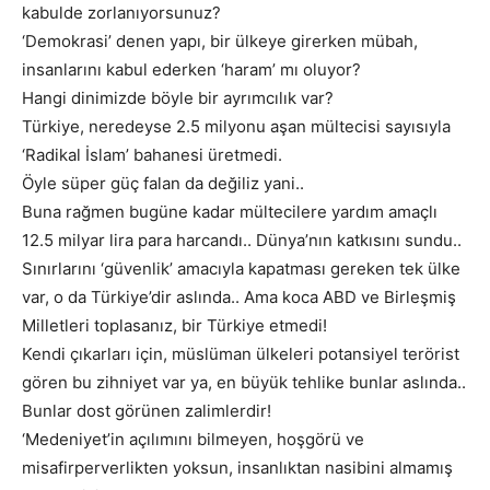
kabulde zorlanıyorsunuz?
‘Demokrasi’ denen yapı, bir ülkeye girerken mübah,
insanlarını kabul ederken ‘haram’ mı oluyor?
Hangi dinimizde böyle bir ayrımcılık var?
Türkiye, neredeyse 2.5 milyonu aşan mültecisi sayısıyla
‘Radikal İslam’ bahanesi üretmedi.
Öyle süper güç falan da değiliz yani..
Buna rağmen bugüne kadar mültecilere yardım amaçlı
12.5 milyar lira para harcandı.. Dünya’nın katkısını sundu..
Sınırlarını ‘güvenlik’ amacıyla kapatması gereken tek ülke
var, o da Türkiye’dir aslında.. Ama koca ABD ve Birleşmiş
Milletleri toplasanız, bir Türkiye etmedi!
Kendi çıkarları için, müslüman ülkeleri potansiyel terörist
gören bu zihniyet var ya, en büyük tehlike bunlar aslında..
Bunlar dost görünen zalimlerdir!
‘Medeniyet’in açılımını bilmeyen, hoşgörü ve
misafirperverlikten yoksun, insanlıktan nasibini almamış