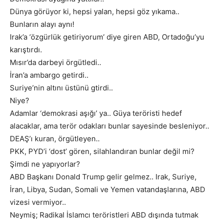
Dünya görüyor ki, hepsi yalan, hepsi göz yıkama..
Bunların alayı aynı!
Irak’a ‘özgürlük getiriyorum’ diye giren ABD, Ortadoğu’yu
karıştırdı.
Mısır’da darbeyi örgütledi..
İran’a ambargo getirdi..
Suriye’nin altını üstünü gtirdi..
Niye?
Adamlar ‘demokrasi aşığı’ ya.. Güya teröristi hedef
alacaklar, ama terör odakları bunlar sayesinde besleniyor..
DEAŞ’ı kuran, örgütleyen..
PKK, PYD’i ‘dost’ gören, silahlandıran bunlar değil mi?
Şimdi ne yapıyorlar?
ABD Başkanı Donald Trump gelir gelmez.. Irak, Suriye,
İran, Libya, Sudan, Somali ve Yemen vatandaşlarına, ABD
vizesi vermiyor..
Neymiş; Radikal İslamcı teröristleri ABD dışında tutmak