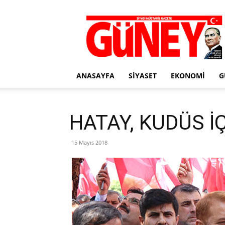
Gazete
Güney
ANASAYFA
SIYASET
EKONOMI
G
HATAY, KUDÜS İ
15 Mayıs 2018