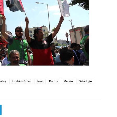
atay
İbrahim Güler
İsrail
Kudüs
Mersin
Ortadoğu