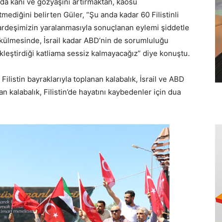
’da kanı ve gözyaşını artırmaktan, kaosu
ediğini belirten Güler, “Şu anda kadar 60 Filistinli
rdeşimizin yaralanmasıyla sonuçlanan eylemi şiddetle
 dökülmesinde, İsrail kadar ABD’nin de sorumluluğu
kleştirdiği katliama sessiz kalmayacağız” diye konuştu.
listin bayraklarıyla toplanan kalabalık, İsrail ve ABD
n kalabalık, Filistin’de hayatını kaybedenler için dua