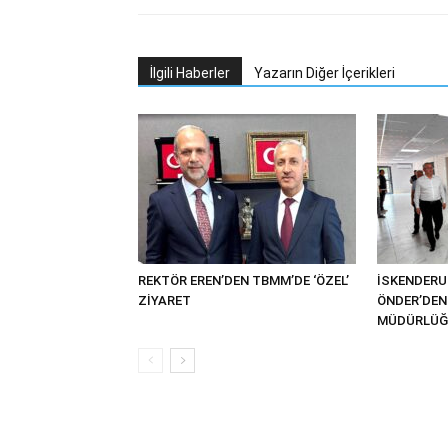
İlgili Haberler
Yazarın Diğer İçerikleri
REKTÖR EREN’DEN TBMM’DE ‘ÖZEL’
İSKENDER
ZİYARET
ÖNDER’DEN 
MÜDÜRLÜĞÜ