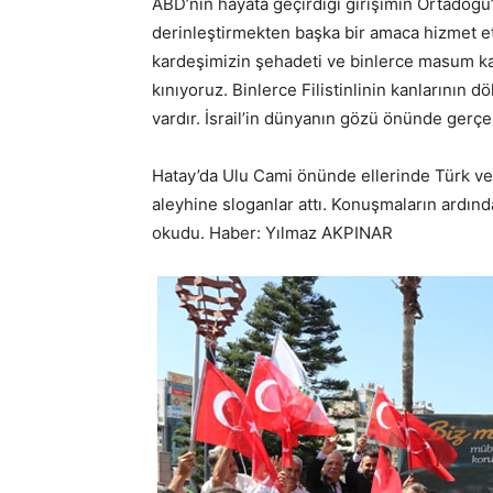
ABD’nin hayata geçirdiği girişimin Ortadoğu
derinleştirmekten başka bir amaca hizmet etm
kardeşimizin şehadeti ve binlerce masum ka
kınıyoruz. Binlerce Filistinlinin kanlarının
vardır. İsrail’in dünyanın gözü önünde gerçe
Hatay’da Ulu Cami önünde ellerinde Türk ve Fi
aleyhine sloganlar attı. Konuşmaların ardında
okudu. Haber: Yılmaz AKPINAR