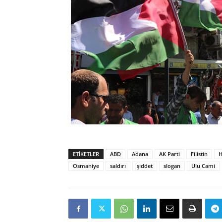
ETIKETLER
ABD
Adana
AK Parti
Filistin
H
Osmaniye
saldırı
şiddet
slogan
Ulu Cami