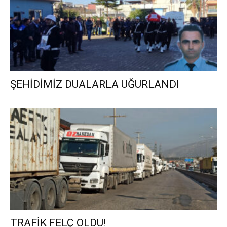
ŞEHİDİMİZ DUALARLA UĞURLANDI
TRAFİK FELÇ OLDU!