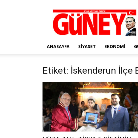
Gazete
Güney
ANASAYFA
SIYASET
EKONOMI
G
Etiket: İskenderun İlç