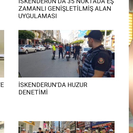
İSKENDERUN’DA 35 NOKTADA EŞ
ZAMANLI GENİŞLETİLMİŞ ALAN
UYGULAMASI
VE
İSKENDERUN’DA HUZUR
DENETİMİ