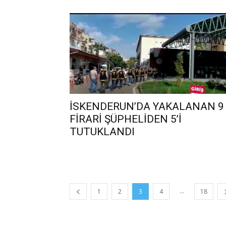
İSKENDERUN’DA YAKALANAN 9
FİRARİ ŞÜPHELİDEN 5’İ
TUTUKLANDI
...
1
2
3
4
18