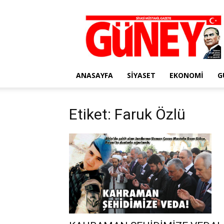
Gazete
Güney
ANASAYFA
SIYASET
EKONOMI
G
Etiket: Faruk Özlü