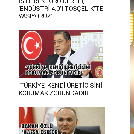
İSTE REKTÖRÜ DERELİ,
‘ENDÜSTRİ 4.0’I TOSÇELİK’TE
YAŞIYORUZ’
‘TÜRKİYE, KENDİ ÜRETİCİSİNİ
KORUMAK ZORUNDADIR’