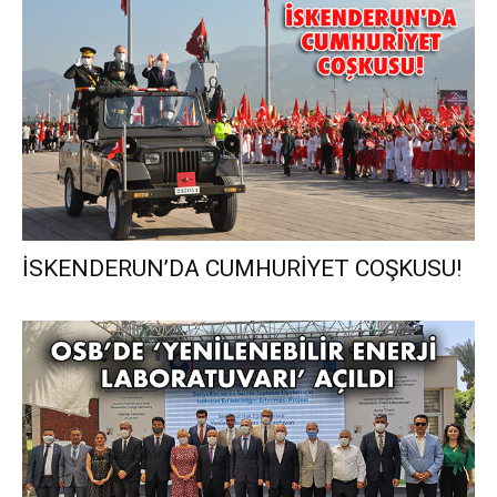
İSKENDERUN’DA CUMHURİYET COŞKUSU!