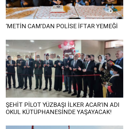
‘METİN CAM’DAN POLİSE İFTAR YEMEĞİ
ŞEHİT PİLOT YÜZBAŞI İLKER ACAR’IN ADI
OKUL KÜTÜPHANESİNDE YAŞAYACAK!