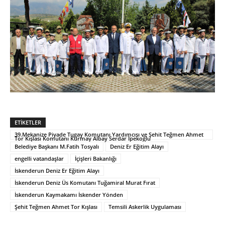
ETIKETLER
39.Mekanize Piyade Tugay Komutanı Yardımcısı ve Şehit Teğmen Ahmet
Tor Kışlası Komutanı Kurmay Albay Serdar İpekoğlu
Belediye Başkanı M.Fatih Tosyalı
Deniz Er Eğitim Alayı
engelli vatandaşlar
İçişleri Bakanlığı
İskenderun Deniz Er Eğitim Alayı
İskenderun Deniz Üs Komutanı Tuğamiral Murat Fırat
İskenderun Kaymakamı İskender Yönden
Şehit Teğmen Ahmet Tor Kışlası
Temsili Askerlik Uygulaması