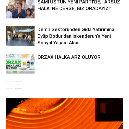
SAMİ ÜSTÜN YENİ PARTİ’DE; “ARSUZ
HALKI NE DERSE, BİZ ORADAYIZ!”
Demir Sektöründen Gıda Yatırımına:
Eyüp Bodur’dan İskenderun’a Yeni
Sosyal Yaşam Alanı
ORZAX HALKA ARZ OLUYOR