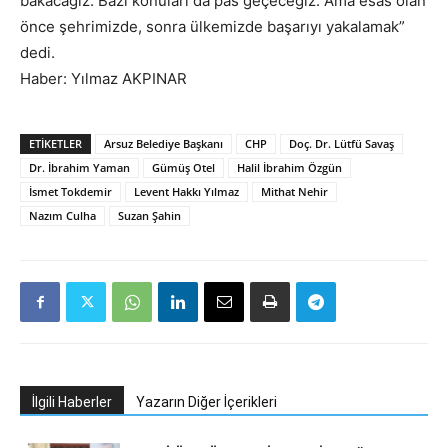
bakacağız. Bazı konuları da pas geçeceğiz. Ama esas olan
önce şehrimizde, sonra ülkemizde başarıyı yakalamak”
dedi.
Haber: Yılmaz AKPINAR
ETIKETLER
Arsuz Belediye Başkanı
CHP
Doç. Dr. Lütfü Savaş
Dr. İbrahim Yaman
Gümüş Otel
Halil İbrahim Özgün
İsmet Tokdemir
Levent Hakkı Yılmaz
Mithat Nehir
Nazım Culha
Suzan Şahin
İlgili Haberler
Yazarın Diğer İçerikleri