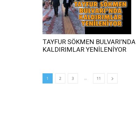
TAYFUR SÖKMEN BULVARI’NDA
KALDIRIMLAR YENİLENİYOR
...
1
2
3
11