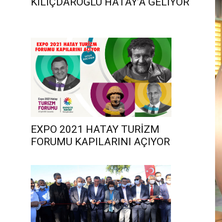
KILIÇDAROĞLU HATAY’A GELİYOR
EXPO 2021 HATAY TURİZM
FORUMU KAPILARINI AÇIYOR