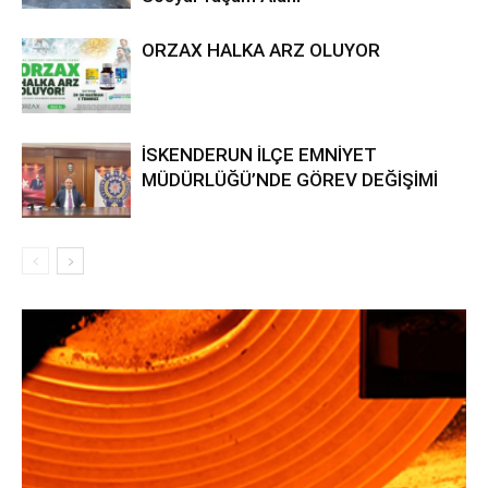
ORZAX HALKA ARZ OLUYOR
İSKENDERUN İLÇE EMNİYET
MÜDÜRLÜĞÜ’NDE GÖREV DEĞİŞİMİ