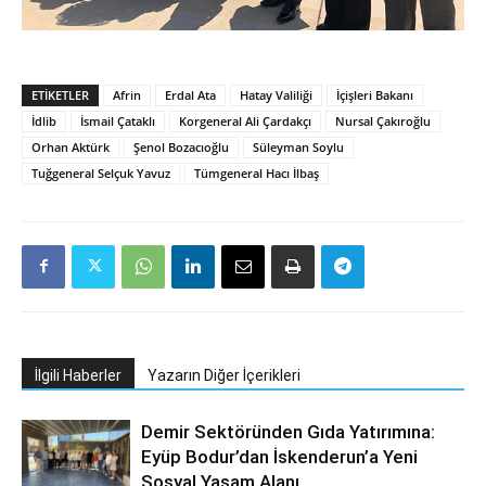
ETIKETLER
Afrin
Erdal Ata
Hatay Valiliği
İçişleri Bakanı
İdlib
İsmail Çataklı
Korgeneral Ali Çardakçı
Nursal Çakıroğlu
Orhan Aktürk
Şenol Bozacıoğlu
Süleyman Soylu
Tuğgeneral Selçuk Yavuz
Tümgeneral Hacı İlbaş
İlgili Haberler
Yazarın Diğer İçerikleri
Demir Sektöründen Gıda Yatırımına:
Eyüp Bodur’dan İskenderun’a Yeni
Sosyal Yaşam Alanı