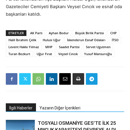
Gazeteciler Cemiyeti Başkanı Veysel Cıncık ve esnaf oda
başkanları katıldı.
ETIKETLER
AK Parti
Ayhan Bodur
Büyük Birlik Partisi
CHP
Halil İbrahim Çelik
Hulusi Uğur
İskenderun Esnaf Odaları
İTSO
Levent Hakkı Yılmaz
MHP
Saadet Partisi
Servet Ugutmen
Turan Bozkurt
Uğur Fırat
Veysel Cıncık
Yusuf Mansuroğlu
İlgili Haberler
Yazarın Diğer İçerikleri
TOSYALI OSMANİYE GES’TE İLK 25
MW’LIK KAPASİTEYİ DEVREYE ALDI