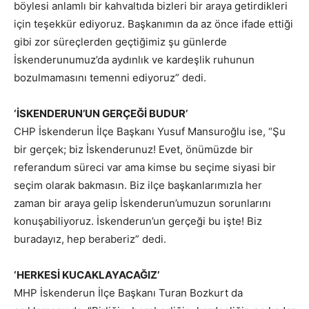
böylesi anlamlı bir kahvaltıda bizleri bir araya getirdikleri
için teşekkür ediyoruz. Başkanımın da az önce ifade ettiği
gibi zor süreçlerden geçtiğimiz şu günlerde
İskenderunumuz’da aydınlık ve kardeşlik ruhunun
bozulmamasını temenni ediyoruz” dedi.
‘İSKENDERUN’UN GERÇEĞİ BUDUR’
CHP İskenderun İlçe Başkanı Yusuf Mansuroğlu ise, “Şu
bir gerçek; biz İskenderunuz! Evet, önümüzde bir
referandum süreci var ama kimse bu seçime siyasi bir
seçim olarak bakmasın. Biz ilçe başkanlarımızla her
zaman bir araya gelip İskenderun’umuzun sorunlarını
konuşabiliyoruz. İskenderun’un gerçeği bu işte! Biz
buradayız, hep beraberiz” dedi.
‘HERKESİ KUCAKLAYACAĞIZ’
MHP İskenderun İlçe Başkanı Turan Bozkurt da