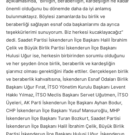
açıklamasında, “Birliğin, beraberliğin, kardeşliğin ne kadar
önemli olduğunu bu dönemde daha da iyi anlamış
bulunmaktayız. Böylesi zamanlarda bu birlik ve
beraberliği sağlayan esnaf oda başkanlarımı da ayrıca
teşekkürlerimi sunuyorum. Biz herkesi kucaklayacağız”
dedi. Saadet Partisi İskenderun İlçe Başkanı Halil İbrahim
Çelik ve Büyük Birlik Partisi İskenderun İlçe Başkanı
Hulusi Uğur ise, herkesin birbirinden sorumlu olduğunu
ve her şeyden önce birlik, beraberlik ve kardeşliğin
şiarımız olması gerektiğini ifade ettiler. Gerçekleşen birlik
ve beraberlik kahvaltısına, İskenderun Esnaf Odaları Birlik
Başkanı Uğur Fırat, İTSO Yönetim Kurulu Başkanı Levent
Hakkı Yılmaz, İTSO Meclis Başkanı Servet Uğutmen, İTSO
Üyeleri, AK Parti İskenderun İlçe Başkanı Ayhan Bodur,
CHP İskenderun İlçe Başkanı Yusuf Mansuroğlu, MHP
İskenderun İlçe Başkanı Turan Bozkurt, Saadet Partisi
İskenderun İlçe Başkanı Halil İbrahim Çelik, Büyük Birlik
Partisi İskenderun İlçe Başkanı Hulusi Uğur, İskenderun