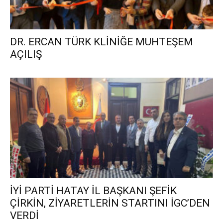
DR. ERCAN TÜRK KLİNİĞE MUHTEŞEM
AÇILIŞ
İYİ PARTİ HATAY İL BAŞKANI ŞEFİK
ÇİRKİN, ZİYARETLERİN STARTINI İGC’DEN
VERDİ