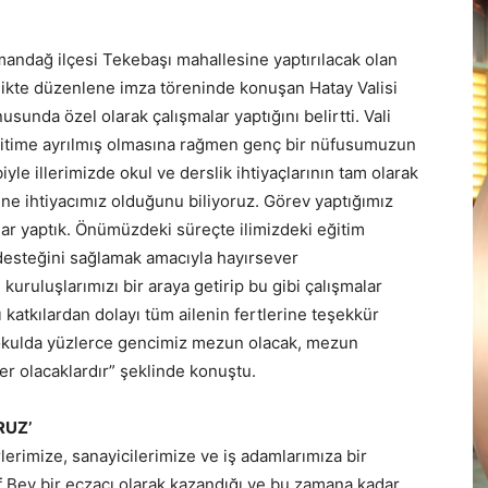
mandağ ilçesi Tekebaşı mahallesine yaptırılacak olan
ilikte düzenlene imza töreninde konuşan Hatay Valisi
usunda özel olarak çalışmalar yaptığını belirtti. Vali
eğitime ayrılmış olmasına rağmen genç bir nüfusumuzun
yle illerimizde okul ve derslik ihtiyaçlarının tam olarak
ine ihtiyacımız olduğunu biliyoruz. Görev yaptığımız
ar yaptık. Önümüzdeki süreçte ilimizdeki eğitim
n desteğini sağlamak amacıyla hayırsever
m kuruluşlarımızı bir araya getirip bu gibi çalışmalar
katkılardan dolayı tüm ailenin fertlerine teşekkür
z okulda yüzlerce gencimiz mezun olacak, mezun
ler olacaklardır” şeklinde konuştu.
RUZ’
erimize, sanayicilerimize ve iş adamlarımıza bir
uf Bey bir eczacı olarak kazandığı ve bu zamana kadar