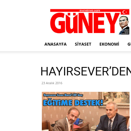
Gazete
Güney
ANASAYFA
SIYASET
EKONOMI
G
HAYIRSEVER’DEN
23 Aralık 2016