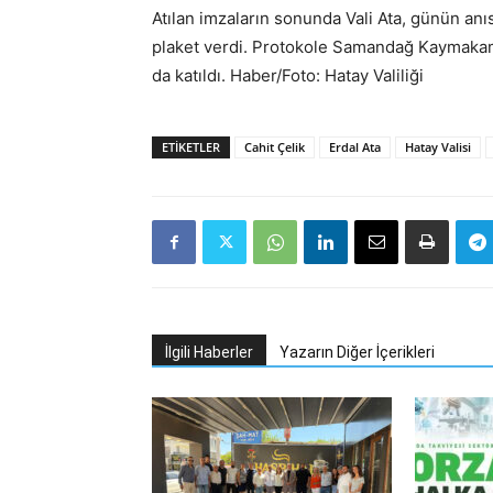
Atılan imzaların sonunda Vali Ata, günün anı
plaket verdi. Protokole Samandağ Kaymakamı
da katıldı. Haber/Foto: Hatay Valiliği
ETIKETLER
Cahit Çelik
Erdal Ata
Hatay Valisi
İlgili Haberler
Yazarın Diğer İçerikleri