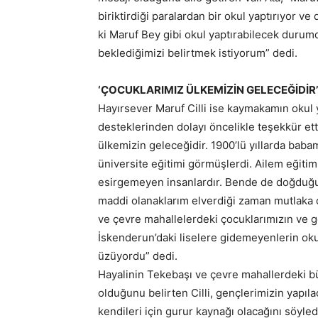
biriktirdiği paralardan bir okul yaptırıyor v
ki Maruf Bey gibi okul yaptırabilecek durumda
beklediğimizi belirtmek istiyorum” dedi.
‘ÇOCUKLARIMIZ ÜLKEMİZİN GELECEĞİDİR’
Hayırsever Maruf Cilli ise kaymakamın okul
desteklerinden dolayı öncelikle teşekkür ett
ülkemizin geleceğidir. 1900’lü yıllarda bab
üniversite eğitimi görmüşlerdi. Ailem eğitim
esirgemeyen insanlardır. Bende de doğduğ
maddi olanaklarım elverdiği zaman mutlaka o
ve çevre mahallelerdeki çocuklarımızın ve
İskenderun’daki liselere gidemeyenlerin ok
üzüyordu” dedi.
Hayalinin Tekebaşı ve çevre mahallerdeki bü
olduğunu belirten Cilli, gençlerimizin yapıla
kendileri için gurur kaynağı olacağını söyled