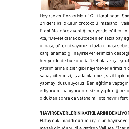
Hayırsever Eczacı Maruf Cilli tarafından, Sa
24 derslikli okulun protokolü imzalandı. Val
Erdal Ata, görev yaptığı her yerde eğitim kon
Ata, “Devlet olarak bütçeden en fazla pay 
olması, öğrenci sayımızın fazla olması sebebi
karşılanamadığı, hayırseverlerimizin desteğ
her yerde de bu konuda özel olarak çalışmal
yatırımlarına sizler gibi hayırseverlerimizi
sanayicilerimizi, iş adamlarımızı, sivil toplu
yapmayı düşünüyoruz. Ben eğitime yaptığını 
ediyorum. İnanıyorum ki sizin yaptırdığını
olduktan sonra da vatana millete hayırlı fert
‘HAYIRSEVERLERİN KATKILARINI BEKLİYO
Hatay’daki maddi durumu iyi olan hayırseverl
mesajı olduğunu dile getiren Vali Ata, “Mar