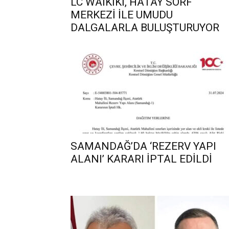
LC WAİKİKİ, HATAY SÖRF
MERKEZİ İLE UMUDU
DALGALARLA BULUŞTURUYOR
SAMANDAĞ’DA ‘REZERV YAPI
ALANI’ KARARI İPTAL EDİLDİ