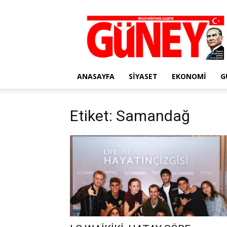
Gazete
Güney
ANASAYFA
SIYASET
EKONOMI
G
Etiket: Samandağ