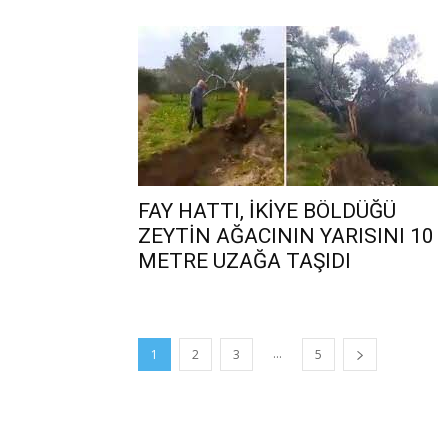
FAY HATTI, İKİYE BÖLDÜĞÜ
ZEYTİN AĞACININ YARISINI 10
METRE UZAĞA TAŞIDI
...
1
2
3
5