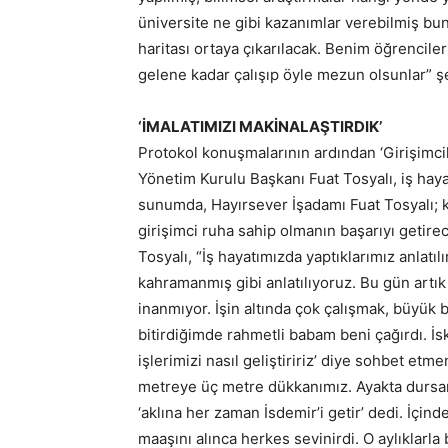
üniversite ne gibi kazanımlar verebilmiş bun
haritası ortaya çıkarılacak. Benim öğrencil
gelene kadar çalışıp öyle mezun olsunlar” ş
‘İMALATIMIZI MAKİNALAŞTIRDIK’
Protokol konuşmalarının ardından ‘Girişimci
Yönetim Kurulu Başkanı Fuat Tosyalı, iş haya
sunumda, Hayırsever İşadamı Fuat Tosyalı; 
girişimci ruha sahip olmanın başarıyı getirece
Tosyalı, “İş hayatımızda yaptıklarımız anlat
kahramanmış gibi anlatılıyoruz. Bu gün artık
inanmıyor. İşin altında çok çalışmak, büyük 
bitirdiğimde rahmetli babam beni çağırdı. İs
işlerimizi nasıl geliştiririz’ diye sohbet et
metreye üç metre dükkanımız. Ayakta dursan
‘aklına her zaman İsdemir’i getir’ dedi. İçinde
maaşını alınca herkes sevinirdi. O aylıklarla