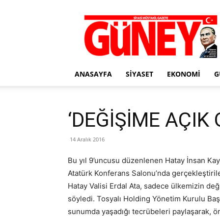
Gazete
Güney
ANASAYFA
SIYASET
EKONOMI
G
‘DEĞİŞİME AÇIK
14 Aralık 2016
Bu yıl 9’uncusu düzenlenen Hatay İnsan Kay
Atatürk Konferans Salonu’nda gerçekleştirile
Hatay Valisi Erdal Ata, sadece ülkemizin de
söyledi. Tosyalı Holding Yönetim Kurulu Başk
sunumda yaşadığı tecrübeleri paylaşarak, ön