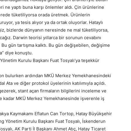
eri ne yaptı buna karşı önlemler aldı. Çin ürünlerine
erede tüketiliyorsa orada üretmek. Ürünlerin
uruyor, ya tesis alıyor ya da ortak oluyorlar. Hataylı
iz, bizlerde dünyanın neresinde ne mal tüketiliyorsa,
ağız. Darwin teorisi yıllarca bir sorunun cevabını
r? Bu gün tartışma kalktı. Bu gün değişebilen, değişime
a” diye konuştu.
 Yönetim Kurulu Başkanı Fuat Tosyalı’ya teşekkür
a son bulurken ardından MKÜ Merkez Yemekhanesindeki
al Ata ve diğer protokol üyelerinin katılımıyla açıldı.
 gezerek, stant açan firmaların bilgilerini inceleme ve
üne kadar MKÜ Merkez Yemekhanesinde işverenle iş
Antakya Kaymakamı Eflatun Can Tortop, Hatay Büyükşehir
ing Yönetim Kurulu Başkanı Fuat Tosyalı, İskenderun
yalı, AK Parti İl Başkanı Ahmet Atıç, Hatay Ticaret