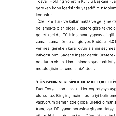
Tosyalı Holding Yönetim Kurulu Başkanı Fuat
gereken konu içerisinde yaşadığımız toplum
konuştu;
“Özellikle Türkiye kalkınmakta ve gelişmekt
gelişmekte olan diğer ülkelere göre teknolo
genetiksel de. Türk insanının yapısıyla ilgili
zaman zaman önde de gidiyor. Endüstri 4.0 ha
vermesi gereken karar oyun alanını seçmesi
istiyorsunuz. Sadece inşaat demiri üreterek
ne olursa olsun. Hangi alanda oynamak isti
metolotijisini seçmelisiniz” dedi.
‘DÜNYA’NIN NERESİNDE NE MAL TÜKETİLİ
Fuat Tosyalı son olarak, “Her coğrafyaya uy
olursunuz. Bir girişimcinin bunu iyi belirlem
yapıyorum demenizde global üretici olmanızı
trend var. Dünyanın neresine gitsem Hatayl
gittim, Hataylı girişimci var. Dünya’da bizi