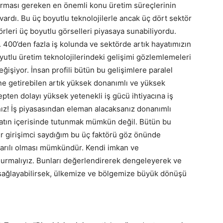
urması gereken en önemli konu üretim süreçlerinin
vardı. Bu üç boyutlu teknolojilerle ancak üç dört sektör
örleri üç boyutlu görselleri piyasaya sunabiliyordu.
 400’den fazla iş kolunda ve sektörde artık hayatımızın
oyutlu üretim teknolojilerindeki gelişimi gözlemlemeleri
eğişiyor. İnsan profili bütün bu gelişimlere paralel
ine getirebilen artık yüksek donanımlı ve yüksek
pten dolayı yüksek yetenekli iş gücü ihtiyacına iş
nız! İş piyasasından eleman alacaksanız donanımlı
atın içerisinde tutunmak mümkün değil. Bütün bu
ir girişimci saydığım bu üç faktörü göz önünde
arılı olması mümkündür. Kendi imkan ve
urmalıyız. Bunları değerlendirerek dengeleyerek ve
m sağlayabilirsek, ülkemize ve bölgemize büyük dönüşü