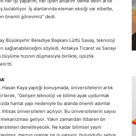
en her işi yaparım, her işten anlarım’ deme devri artık
ş bulabiliyor. İş alanlarında eleman eksiği var elbette,
 en önemli görevimiz” dedi.
tay Büyükşehir Belediye Başkanı Lütfü Savaş, teknoloji
in sağlanabileceğini söyledi. Antakya Ticaret ve Sanayi
 büyüme hızının düşmesiyle birlikte, işsizlik
lirtti.
A’
. Hasan Kaya yaptığı konuşmada, üniversitelerin artık
elirterek, “Gelişen teknoloji ve bilime ayak uydurmak
mızda hantal yapı nedeniyle bu alanda önemli adımlar
ihtisas üniversiteleri açılıyor. Bu üniversitelerin sayısı
e mekanizması geliyor. Yakın zamandan itibaren bir
ersiteleri denetleyecek. Ne kadar bilimsel yayın
 yapılmış, mezun olanlar ne iş yapıyor, bulunduğu şehre