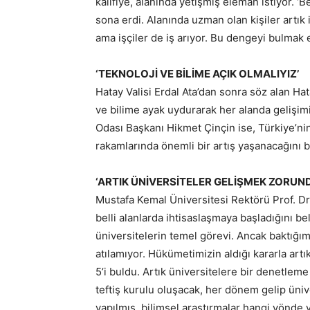
kalifiye, alanında yetişmiş eleman istiyor. ‘B
sona erdi. Alanında uzman olan kişiler artık i
ama işçiler de iş arıyor. Bu dengeyi bulmak
‘TEKNOLOJİ VE BİLİME AÇIK OLMALIYIZ’
Hatay Valisi Erdal Ata’dan sonra söz alan Ha
ve bilime ayak uydurarak her alanda gelişim
Odası Başkanı Hikmet Çinçin ise, Türkiye’nin
rakamlarında önemli bir artış yaşanacağını be
‘ARTIK ÜNİVERSİTELER GELİŞMEK ZORUND
Mustafa Kemal Üniversitesi Rektörü Prof. Dr
belli alanlarda ihtisaslaşmaya başladığını b
üniversitelerin temel görevi. Ancak baktığı
atılamıyor. Hükümetimizin aldığı kararla artık 
5’i buldu. Artık üniversitelere bir denetlem
teftiş kurulu oluşacak, her dönem gelip üniv
yapılmış, bilimsel araştırmalar hangi yönde