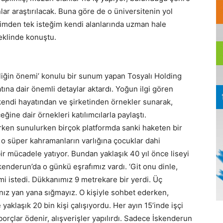
lar araştırılacak. Buna göre de o üniversitenin yol
erimden tek isteğim kendi alanlarında uzman hale
eklinde konuştu.
liğin önemi’ konulu bir sunum yapan Tosyalı Holding
tına dair önemli detaylar aktardı. Yoğun ilgi gören
kendi hayatından ve şirketinden örnekler sunarak,
ğine dair örnekleri katılımcılarla paylaştı.
ılırken sunulurken birçok platformda sanki haketen bir
 o süper kahramanların varlığına çocuklar dahi
bir mücadele yatıyor. Bundan yaklaşık 40 yıl önce liseyi
kenderun’da o günkü eşrafımız vardı. ‘Git onu dinle,
memi istedi. Dükkanımız 9 metrekare bir yerdi. Üç
ız yan yana sığmayız. O kişiyle sohbet ederken,
 yaklaşık 20 bin kişi çalışıyordu. Her ayın 15’inde işçi
 borçlar ödenir, alışverişler yapılırdı. Sadece İskenderun