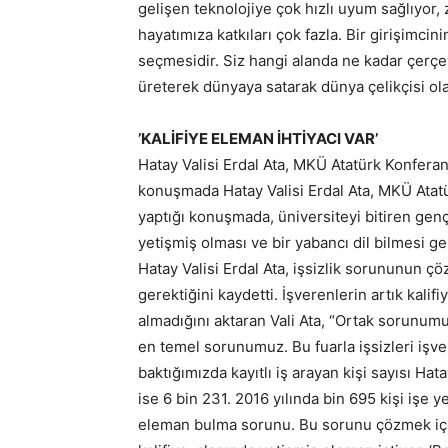
gelişen teknolojiye çok hızlı uyum sağlıyor,
hayatımıza katkıları çok fazla. Bir girişimc
seçmesidir. Siz hangi alanda ne kadar çerç
üreterek dünyaya satarak dünya çelikçisi ol
’KALİFİYE ELEMAN İHTİYACI VAR’
Hatay Valisi Erdal Ata, MKÜ Atatürk Konferan
konuşmada Hatay Valisi Erdal Ata, MKÜ Atat
yaptığı konuşmada, üniversiteyi bitiren genç
yetişmiş olması ve bir yabancı dil bilmesi ger
Hatay Valisi Erdal Ata, işsizlik sorununun ç
gerektiğini kaydetti. İşverenlerin artık kal
almadığını aktaran Vali Ata, “Ortak sorunumu
en temel sorunumuz. Bu fuarla işsizleri işv
baktığımızda kayıtlı iş arayan kişi sayısı Hat
ise 6 bin 231. 2016 yılında bin 695 kişi işe y
eleman bulma sorunu. Bu sorunu çözmek için 