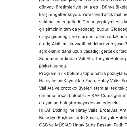
dünyayı üretimleriyle istila etti. Dünya ülkel
karşı engeller koydu. Yeni trend artık mal n
satılmasını engelledi. Çin ne yaptı ya tesis k
girişimcinin tam da yapacağı budur. Gideceğ
oraya gideceğiz ve o üretim dalına odaklanac
aradı; ‘Akıllı mı, kuvvetli mi daha uzun yaşa
açık olanın daha uzun yaşadığı gerçek ortad
Sunumun ardından Vali Ata, Tosyalı Holding
plaketi sundu.
Programın ilk bölümü toplu hatıra pozuyl
Hatay İnsan Kaynakları Fuarı, Hatay Valisi Erd
Vali Ata ve protokol üyeleri stantları tek tek
dinleme fırsatı buldular. HİKAF Cuma gün
arayanları buluşturmaya devam edecek.
HİKAF Etkinliği’ne Hatay Valisi Erdal Ata, 
Belediye Başkanı Lütfü Savaş, Tosyalı Hold
OSB ve MÜSİAD Hatay Şube Başkanı Fatih Tos