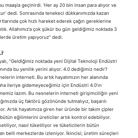
 maaşla geçinirdi. ‘Her ay 20 bin insan para alıyor ve
 kur’ dedi. Sonrasında tenekeci dükkanımızda kazan
rtlarında çok hızlı hareket ederek çağın gereklerine
ık. Allahımız’a çok şükür bu gün geldiğimiz noktada 3
tlerde üretim yapıyoruz” dedi.
İ’
alı, “Geldiğimiz noktada yeni Dijital Teknoloji Endüstri
nında bu yenilik yerini alıyor. 4.0 dediğimiz nedir?
nelerin interneti. Bu artık hayatımızın her alanında
ha ileriye gidemeyeceğimiz için Endüstri 4.0’ın
miz lazım. Bu nesnelerin interneti girişimciliğin yeni
tığımızda üç faktörü gözönünde tutmalıyız, başarılı
yor. Artık hayatımıza giren her üründe bir takım çipler
ütün eğilimlerini üreticiler artık kontrol edebiliyor.
tiliyor, nasıl tüketiliyor ve tüketicilerin bütün
dan belli merkezlerde izleniyor. İkincisi; üretim süreçleri