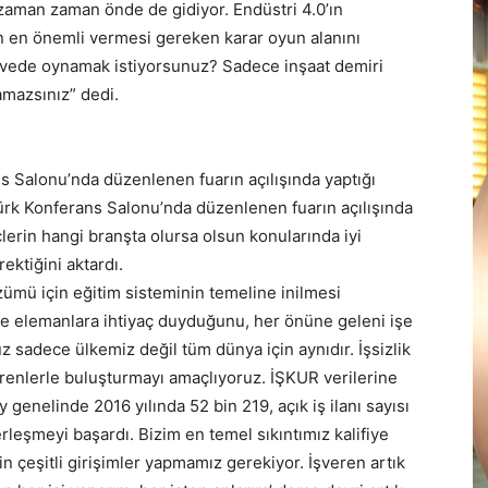
 zaman zaman önde de gidiyor. Endüstri 4.0’ın
inin en önemli vermesi gereken karar oyun alanını
evede oynamak istiyorsunuz? Sadece inşaat demiri
amazsınız” dedi.
s Salonu’nda düzenlenen fuarın açılışında yaptığı
ürk Konferans Salonu’nda düzenlenen fuarın açılışında
lerin hangi branşta olursa olsun konularında iyi
ektiğini aktardı.
özümü için eğitim sisteminin temeline inilmesi
ifiye elemanlara ihtiyaç duyduğunu, her önüne geleni işe
z sadece ülkemiz değil tüm dünya için aynıdır. İşsizlik
erenlerle buluşturmayı amaçlıyoruz. İŞKUR verilerine
ay genelinde 2016 yılında 52 bin 219, açık iş ilanı sayısı
erleşmeyi başardı. Bizim en temel sıkıntımız kalifiye
çeşitli girişimler yapmamız gerekiyor. İşveren artık