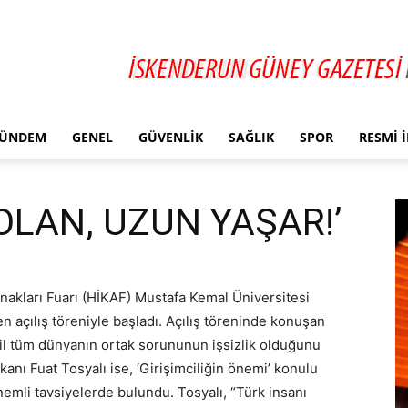
ÜNDEM
GENEL
GÜVENLIK
SAĞLIK
SPOR
RESMI 
 OLAN, UZUN YAŞAR!’
nakları Fuarı (HİKAF) Mustafa Kemal Üniversitesi
n açılış töreniyle başladı. Açılış töreninde konuşan
ğil tüm dünyanın ortak sorununun işsizlik olduğunu
anı Fuat Tosyalı ise, ‘Girişimciliğin önemi’ konulu
emli tavsiyelerde bulundu. Tosyalı, “Türk insanı