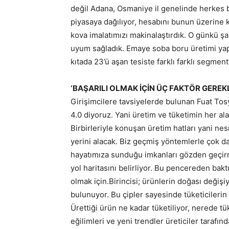
değil Adana, Osmaniye il genelinde herkes bu
piyasaya dağılıyor, hesabını bunun üzerine
kova imalatımızı makinalaştırdık. O günkü şa
uyum sağladık. Emaye soba boru üretimi yapt
kıtada 23’ü aşan tesiste farklı farklı segmen
‘BAŞARILI OLMAK İÇİN ÜÇ FAKTÖR GEREKL
Girişimcilere tavsiyelerde bulunan Fuat Tosy
4.0 diyoruz. Yani üretim ve tüketimin her ala
Birbirleriyle konuşan üretim hatları yani nes
yerini alacak. Biz geçmiş yöntemlerle çok da
hayatımıza sunduğu imkanları gözden geçirme
yol haritasını belirliyor. Bu pencereden bak
olmak için.Birincisi; ürünlerin doğası değişi
bulunuyor. Bu çipler sayesinde tüketicilerin b
Ürettiği ürün ne kadar tüketiliyor, nerede tüke
eğilimleri ve yeni trendler üreticiler tarafın