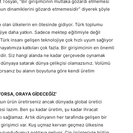
 Tosyalı, “Bir girişimcinin mutlaka gözardı etmemesi
un dinamiklerini gözardı etmemesidir” diyerek şöyle
e olan ülkelerin en ötesinde gidiyor. Türk toplumu
jiye daha yatkın. Sadece mektep eğitimiyle değil
. Türk insanı gelişen teknolojiye çok hızlı uyum sağlıyor
yatımıza katkıları çok fazla. Bir girişimcinin en önemli
dir. Siz hangi alanda ne kadar çerçevede oynamak
 dünyaya satarak dünya çelikçisi olamazsınız. Volümü
yorsanız bu alanın boyutuna göre kendi üretim
YORSA, ORAYA GİDECEĞİZ’
gun ürün üretirseniz ancak dünyada global üretici
esi lazım. Ben şu kadar üretim, şu kadar ihracat
 sağlamaz. Artık dünyanın her tarafında gelişen bir
ı girişimci var. Kuş uçmaz kervan geçmez ülkesine
m bulunduğumuz noktaya geliyor. Çin ürünleriyle bütün