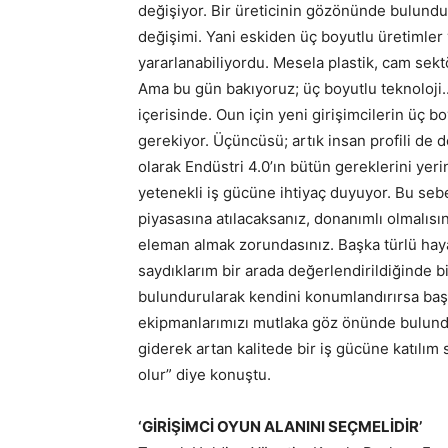
değişiyor. Bir üreticinin gözönünde bulund
değişimi. Yani eskiden üç boyutlu üretimler 
yararlanabiliyordu. Mesela plastik, cam sekt
Ama bu gün bakıyoruz; üç boyutlu teknoloji..
içerisinde. Oun için yeni girişimcilerin üç b
gerekiyor. Üçüncüsü; artık insan profili de d
olarak Endüstri 4.0’ın bütün gereklerini yer
yetenekli iş gücüne ihtiyaç duyuyor. Bu sebe
piyasasına atılacaksanız, donanımlı olmalısı
eleman almak zorundasınız. Başka türlü hay
saydıklarım bir arada değerlendirildiğinde b
bulundurularak kendini konumlandırırsa baş
ekipmanlarımızı mutlaka göz önünde bulund
giderek artan kalitede bir iş gücüne katılı
olur” diye konuştu.
‘GİRİŞİMCİ OYUN ALANINI SEÇMELİDİR’