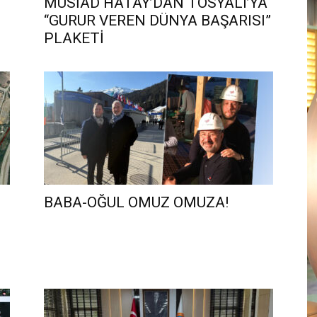
MÜSİAD HATAY’DAN TOSYALI’YA
“GURUR VEREN DÜNYA BAŞARISI”
PLAKETİ
BABA-OĞUL OMUZ OMUZA!