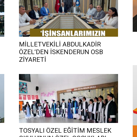
MİLLETVEKİLİ ABDULKADİR
ÖZEL’DEN İSKENDERUN OSB
ZİYARETİ
TOSYALI ÖZEL EĞİTİM MESLEK