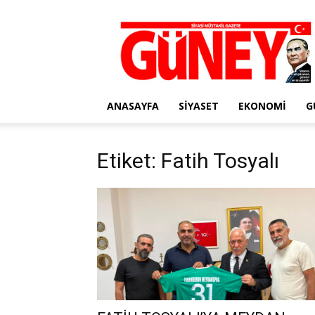
Gazete
Güney
ANASAYFA
SIYASET
EKONOMI
G
Etiket: Fatih Tosyalı