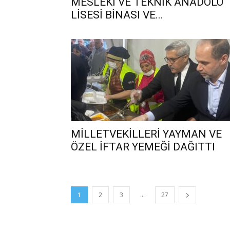
MESLEKİ VE TEKNİK ANADOLU
LİSESİ BİNASI VE...
MİLLETVEKİLLERİ YAYMAN VE
ÖZEL İFTAR YEMEĞİ DAĞITTI
...
1
2
3
27