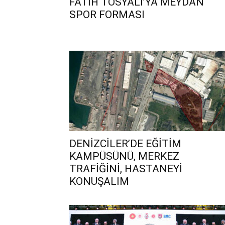
FATİH TOSYALI’YA MEYDAN
SPOR FORMASI
DENİZCİLER’DE EĞİTİM
KAMPÜSÜNÜ, MERKEZ
TRAFİĞİNİ, HASTANEYİ
KONUŞALIM