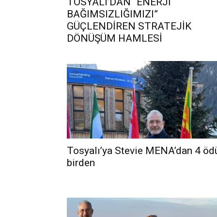
TOSYALI’DAN “ENERJİ
BAĞIMSIZLIĞIMIZI”
GÜÇLENDİREN STRATEJİK
DÖNÜŞÜM HAMLESİ
Tosyalı’ya Stevie MENA’dan 4 öd
birden