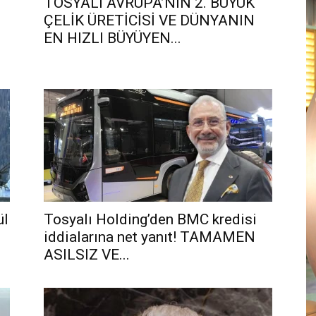
TOSYALI AVRUPA’NIN 2. BÜYÜK
ÇELİK ÜRETİCİSİ VE DÜNYANIN
EN HIZLI BÜYÜYEN...
ül
Tosyalı Holding’den BMC kredisi
iddialarına net yanıt! TAMAMEN
ASILSIZ VE...