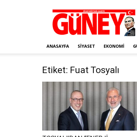
Gazete
Güney
ANASAYFA
SIYASET
EKONOMI
G
Etiket: Fuat Tosyalı