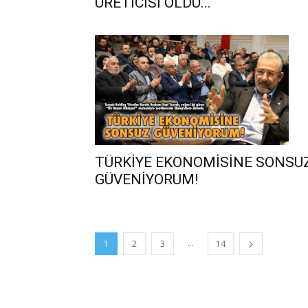
ÜRETİCİSİ OLDU...
TÜRKİYE EKONOMİSİNE SONSU
GÜVENİYORUM!
...
1
2
3
14