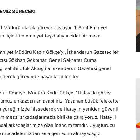
EMİZ SÜRECEK!
 Müdürü olarak göreve başlayan 1. Sınıf Emniyet
i için tüm emniyet teşkilatıyla ciddi bir mesai
mniyet Müdürü Kadir Gökçe’yi, İskenderun Gazeteciler
mcısı Gökhan Gökpınar, Genel Sekreter Cuma
i sahibi Ufuk Aktuğ ile İskenderun Gazetesi genel
 ederek görevinde başarılar dilediler.
ten İl Emniyet Müdürü Kadir Gökçe, “Hatay’da görev
müz enkazdan anlayabiliriz. Yaşanan büyük felakette
nı yüreğimizde hissederek ve Hatay’ın yeniden güvenli
üm mesai arkadaşlarımızla birlikte çalışıyoruz. Hatay il
i arkadaşlarımıza olan inancım tamdır. Uyuşturucu
le mücadelemizden asla geri adım atmayacağız.