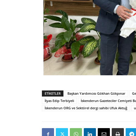
ETIKETLER
Başkan Yardımcısı Gökhan Gökpınar
Ge
İlyas Edip Terbiyeli
İskenderun Gazeteciler Cemiyeti B
İskenderun ORG ve Sektörel dergi sahibi Ufuk Aktuğ
u