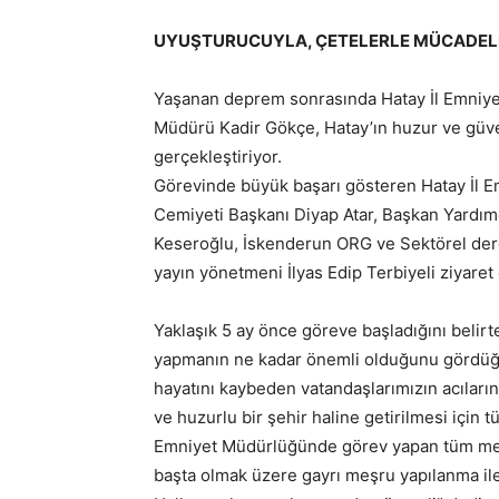
UYUŞTURUCUYLA, ÇETELERLE MÜCADEL
Yaşanan deprem sonrasında Hatay İl Emniyet
Müdürü Kadir Gökçe, Hatay’ın huzur ve güven
gerçekleştiriyor.
Görevinde büyük başarı gösteren Hatay İl E
Cemiyeti Başkanı Diyap Atar, Başkan Yardı
Keseroğlu, İskenderun ORG ve Sektörel derg
yayın yönetmeni İlyas Edip Terbiyeli ziyaret
Yaklaşık 5 ay önce göreve başladığını belir
yapmanın ne kadar önemli olduğunu gördüğü
hayatını kaybeden vatandaşlarımızın acıları
ve huzurlu bir şehir haline getirilmesi için t
Emniyet Müdürlüğünde görev yapan tüm mesa
başta olmak üzere gayrı meşru yapılanma i