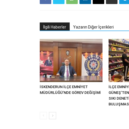
İlgili Haberler
Yazarın Diğer İçerikleri
İSKENDERUN İLÇE EMNİYET
İLÇE EMNİ
MÜDÜRLÜĞÜ’NDE GÖREV DEĞİŞİMİ
GÜNEŞ’TEN
SIKI DENE
BULUŞMAS