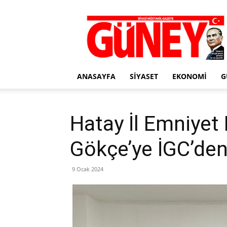
Gazete
Güney
ANASAYFA
SIYASET
EKONOMI
G
Hatay İl Emniyet
Gökçe’ye İGC’den
9 Ocak 2024