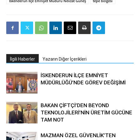
İskenderun İlçe Emniyet Müdürü Nevzat Güneş
tepe bölgesi
İlgili Haberler
Yazarın Diğer İçerikleri
İSKENDERUN İLÇE EMNİYET
MÜDÜRLÜĞÜ’NDE GÖREV DEĞİŞİMİ
BAKAN ÇİFTÇİ’DEN BEYOND
TEKNOLOJİLERİ’NİN ÜRETİM GÜCÜNE
TAM NOT
MAZMAN ÖZEL GÜVENLİK’TEN