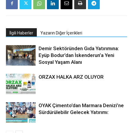
İlgili Haberler
Yazarın Diğer İçerikleri
Demir Sektöründen Gıda Yatırımına:
Eyüp Bodur’dan İskenderun’a Yeni
Sosyal Yaşam Alanı
ORZAX HALKA ARZ OLUYOR
OYAK Çimento’dan Marmara Denizi’ne
Sürdürülebilir Gelecek Yatırımı: