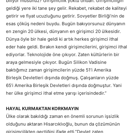
biliyor musunuz? Girişimcilik yoktu ondan. Girişimciliğin
geldiği yere iki tane şey gelir. Rekabet, rekabet de kaliteyi
getirir ve fiyat ucuzluğunu getirir. Sovyetler Birliği’nin de
esas çöküş nedeni buydu. Bugün bakıyorsunuz dünyanın
en zengin 20 ülkesi, dünyanın en girişimci 20 ülkesidir.
Dünya öyle bir hale geldi ki artık herkes girişimci ithal
eder hale geldi. Bırakın kendi girişimcilerini, girişimci ithal
ediyorlar. Teknolojide öne çıkıyor. Zaten kültürlerin bir
araya gelmesiyle çıkıyor. Bugün Silikon Vadisine
baktığımız zaman girişimcilerin yüzde 51’i Amerika
Birleşik Devletleri dışında doğmuş. Çalışanların yüzde
65’i Amerika Birleşik Devletleri dışında doğmuştur. Yani
her ülke girişimci ithal etme yarışı içerisindedir.”
HAYAL KURMAKTAN KORKMAYIN
Ülke olarak bakıldığı zaman en önemli sorunun işsizlik
olduğunu aktaran Hisarcıklıoğlu, bunun da çözümünün
girişimcilikten geçtiğini ifade etti.”Devlet zaten