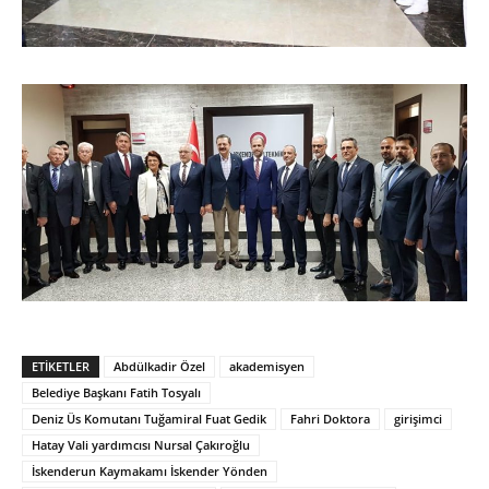
ETIKETLER
Abdülkadir Özel
akademisyen
Belediye Başkanı Fatih Tosyalı
Deniz Üs Komutanı Tuğamiral Fuat Gedik
Fahri Doktora
girişimci
Hatay Vali yardımcısı Nursal Çakıroğlu
İskenderun Kaymakamı İskender Yönden