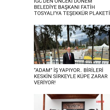
İGC’DEN ÖNCEKİ DÖNEM
BELEDİYE BAŞKANI FATİH
TOSYALI’YA TEŞEKKÜR PLAKETİ
“ADAM” İŞ YAPIYOR.. BİRİLERİ
KESKİN SİRKEYLE KÜPE ZARAR
VERİYOR!