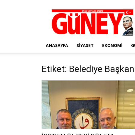
Gazete
Güney
ANASAYFA
SIYASET
EKONOMI
G
Etiket: Belediye Başkanı