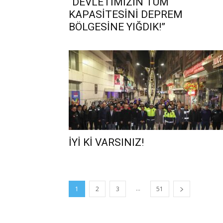
“DEVLETİMİZİN TÜM
KAPASİTESİNİ DEPREM
BÖLGESİNE YIĞDIK!”
İYİ Kİ VARSINIZ!
...
1
2
3
51