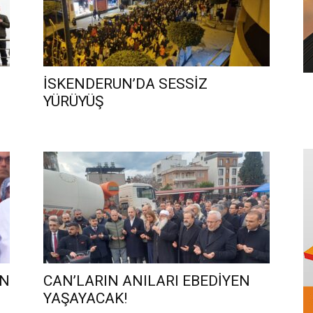
İSKENDERUN’DA SESSİZ
YÜRÜYÜŞ
AN
CAN’LARIN ANILARI EBEDİYEN
YAŞAYACAK!