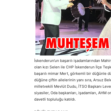
İskenderun’un başarılı işadamlarından Mahir
olan kızı Selen ile CHP İskenderun İlçe Teş
başarılı mimar Mert, görkemli bir düğünle dü
düğüne çiftin ailelerinin yanı sıra, Arsuz B
milletvekili Mevlüt Dudu, İTSO Başkanı Lev
siyasiler, Oda başkanları, işadamları, AHM or
davetli topluluğu katıldı.