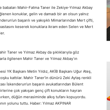
e babaları Mahir-Fatma Taner ile Zekiye-Yılmaz Akbay
eğlenen konuklar, gelin ve damadı bir an olsun yalnız
derun’un başarılı ve yakışıklı Mimarlarından Mert çifti,
n pastasını keserek konuklara ikram eden Selen ve Mert
ler.
hir Taner ve Yılmaz Akbay da şıklıklarıyla göz
arla ilgilenen Mahir Taner ve Yılmaz Akbay’ın
nesi YK Başkanı Metin Yıldız, AKİB Başkanı Uğur Ateş,
ku kattılar. Mahir Taner’in dünürü Zeki Aytaş renkli
sı İskenderun’un başarılı avukatlarından Bülent
rlerine çok yakışan genç çift konukların hayran
şırken, düğün merasiminde alkış tufanı kopuyordu.
nın yolunu tuttu. Haber: Yılmaz AKPINAR