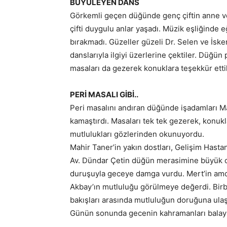
BÜYÜLEYEN DANS
Görkemli geçen düğünde genç çiftin anne v
çifti duygulu anlar yaşadı. Müzik eşliğinde 
bırakmadı. Güzeller güzeli Dr. Selen ve İsken
danslarıyla ilgiyi üzerlerine çektiler. Düğü
masaları da gezerek konuklara teşekkür etti
PERİ MASALI GİBİ..
Peri masalını andıran düğünde işadamları Ma
kamaştırdı. Masaları tek tek gezerek, konukl
mutlulukları gözlerinden okunuyordu.
Mahir Taner’in yakın dostları, Gelişim Hasta
Av. Dündar Çetin düğün merasimine büyük coş
duruşuyla geceye damga vurdu. Mert’in amca
Akbay’ın mutluluğu görülmeye değerdi. Birbi
bakışları arasında mutluluğun doruğuna ula
Günün sonunda gecenin kahramanları balayı