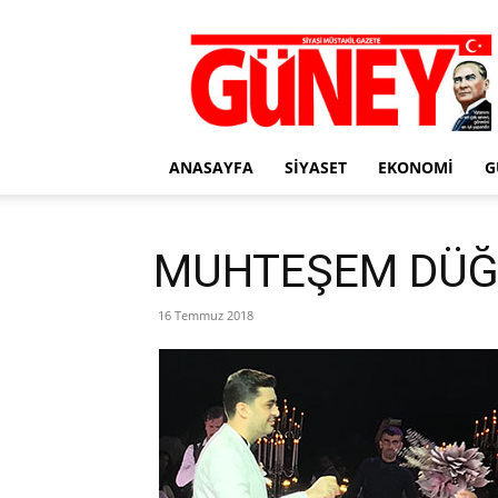
Gazete
Güney
ANASAYFA
SIYASET
EKONOMI
G
MUHTEŞEM DÜĞ
16 Temmuz 2018