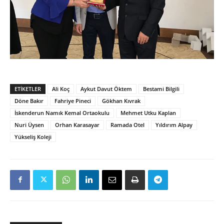
ETIKETLER
Ali Koç
Aykut Davut Öktem
Bestami Bilgili
Döne Bakır
Fahriye Pineci
Gökhan Kıvrak
İskenderun Namık Kemal Ortaokulu
Mehmet Utku Kaplan
Nuri Üysen
Orhan Karasayar
Ramada Otel
Yıldırım Alpay
Yükseliş Koleji