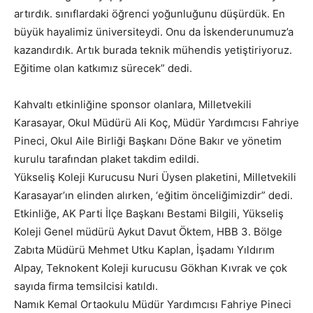
artırdık. sınıflardaki öğrenci yoğunluğunu düşürdük. En
büyük hayalimiz üniversiteydi. Onu da İskenderunumuz’a
kazandırdık. Artık burada teknik mühendis yetiştiriyoruz.
Eğitime olan katkımız sürecek” dedi.
Kahvaltı etkinliğine sponsor olanlara, Milletvekili
Karasayar, Okul Müdürü Ali Koç, Müdür Yardımcısı Fahriye
Pineci, Okul Aile Birliği Başkanı Döne Bakır ve yönetim
kurulu tarafından plaket takdim edildi.
Yükseliş Koleji Kurucusu Nuri Üysen plaketini, Milletvekili
Karasayar’ın elinden alırken, ‘eğitim önceliğimizdir” dedi.
Etkinliğe, AK Parti İlçe Başkanı Bestami Bilgili, Yükseliş
Koleji Genel müdürü Aykut Davut Öktem, HBB 3. Bölge
Zabıta Müdürü Mehmet Utku Kaplan, İşadamı Yıldırım
Alpay, Teknokent Koleji kurucusu Gökhan Kıvrak ve çok
sayıda firma temsilcisi katıldı.
Namık Kemal Ortaokulu Müdür Yardımcısı Fahriye Pineci