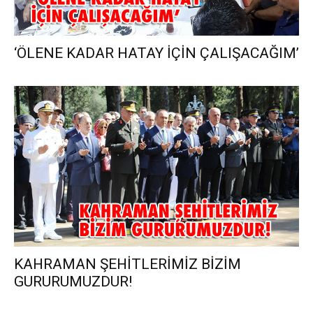
‘ÖLENE KADAR HATAY İÇİN ÇALIŞACAĞIM’
KAHRAMAN ŞEHİTLERİMİZ BİZİM
GURURUMUZDUR!