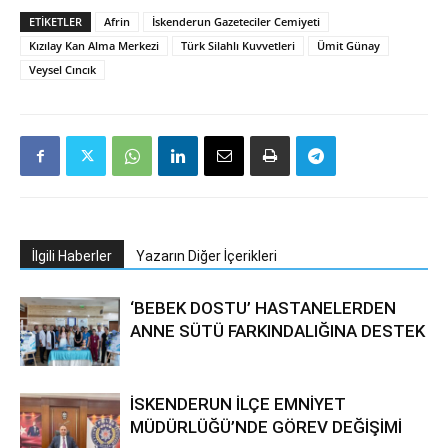
ETIKETLER
Afrin
İskenderun Gazeteciler Cemiyeti
Kızılay Kan Alma Merkezi
Türk Silahlı Kuvvetleri
Ümit Günay
Veysel Cıncık
İlgili Haberler
Yazarın Diğer İçerikleri
‘BEBEK DOSTU’ HASTANELERDEN
ANNE SÜTÜ FARKINDALIĞINA DESTEK
İSKENDERUN İLÇE EMNİYET
MÜDÜRLÜĞÜ’NDE GÖREV DEĞİŞİMİ