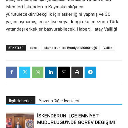
işlemleri İskenderun Kaymakamlığınca
yürütülecektir.”Bekçilik için askerliğini yapmış ve 30
yaşını aşmamış, en az lise veya dengi okul mezunu Türk
vatandaşı erkekler başvurabilecek. Haber: Hatay Valiliği
ETIKETLER
bekçi
İskenderun İlçe Emniyet Müdürlüğü
Valilik
İlgili Haberler
Yazarın Diğer İçerikleri
İSKENDERUN İLÇE EMNİYET
MÜDÜRLÜĞÜ’NDE GÖREV DEĞİŞİMİ