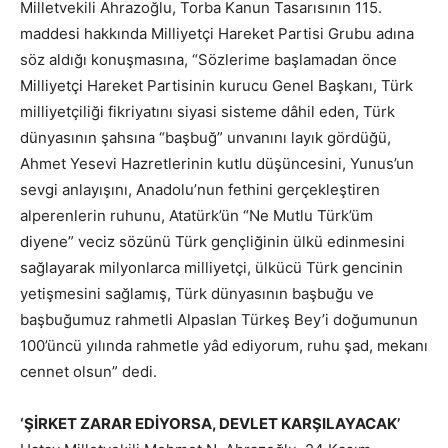
Milletvekili Ahrazoğlu, Torba Kanun Tasarısının 115.
maddesi hakkında Milliyetçi Hareket Partisi Grubu adına
söz aldığı konuşmasına, “Sözlerime başlamadan önce
Milliyetçi Hareket Partisinin kurucu Genel Başkanı, Türk
milliyetçiliği fikriyatını siyasi sisteme dâhil eden, Türk
dünyasının şahsına “başbuğ” unvanını layık gördüğü,
Ahmet Yesevi Hazretlerinin kutlu düşüncesini, Yunus’un
sevgi anlayışını, Anadolu’nun fethini gerçekleştiren
alperenlerin ruhunu, Atatürk’ün “Ne Mutlu Türk’üm
diyene” veciz sözünü Türk gençliğinin ülkü edinmesini
sağlayarak milyonlarca milliyetçi, ülkücü Türk gencinin
yetişmesini sağlamış, Türk dünyasının başbuğu ve
başbuğumuz rahmetli Alpaslan Türkeş Bey’i doğumunun
100’üncü yılında rahmetle yâd ediyorum, ruhu şad, mekanı
cennet olsun” dedi.
‘ŞİRKET ZARAR EDİYORSA, DEVLET KARŞILAYACAK’