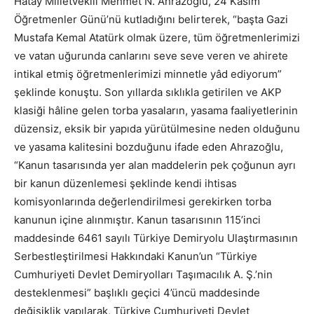
Hatay Milletvekili Mehmet N. Ahrazoğlu, 24 Kasım
Öğretmenler Günü’nü kutladığını belirterek, “başta Gazi
Mustafa Kemal Atatürk olmak üzere, tüm öğretmenlerimizi
ve vatan uğurunda canlarını seve seve veren ve ahirete
intikal etmiş öğretmenlerimizi minnetle yâd ediyorum”
şeklinde konuştu. Son yıllarda sıklıkla getirilen ve AKP
klasiği hâline gelen torba yasaların, yasama faaliyetlerinin
düzensiz, eksik bir yapıda yürütülmesine neden olduğunu
ve yasama kalitesini bozduğunu ifade eden Ahrazoğlu,
“Kanun tasarısında yer alan maddelerin pek çoğunun ayrı
bir kanun düzenlemesi şeklinde kendi ihtisas
komisyonlarında değerlendirilmesi gerekirken torba
kanunun içine alınmıştır. Kanun tasarısının 115’inci
maddesinde 6461 sayılı Türkiye Demiryolu Ulaştırmasının
Serbestleştirilmesi Hakkındaki Kanun’un “Türkiye
Cumhuriyeti Devlet Demiryolları Taşımacılık A. Ş.’nin
desteklenmesi” başlıklı geçici 4’üncü maddesinde
değişiklik yapılarak, Türkiye Cumhuriyeti Devlet