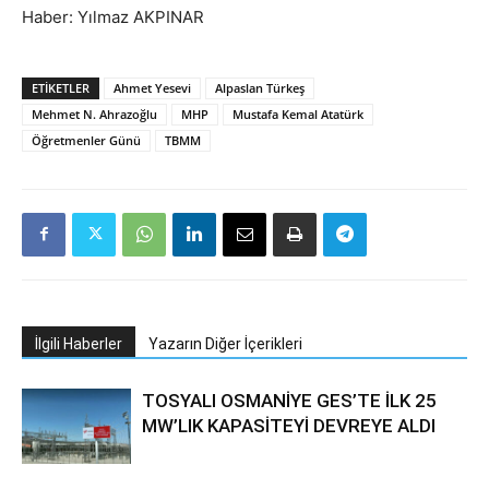
Haber: Yılmaz AKPINAR
ETIKETLER
Ahmet Yesevi
Alpaslan Türkeş
Mehmet N. Ahrazoğlu
MHP
Mustafa Kemal Atatürk
Öğretmenler Günü
TBMM
İlgili Haberler
Yazarın Diğer İçerikleri
TOSYALI OSMANİYE GES’TE İLK 25
MW’LIK KAPASİTEYİ DEVREYE ALDI