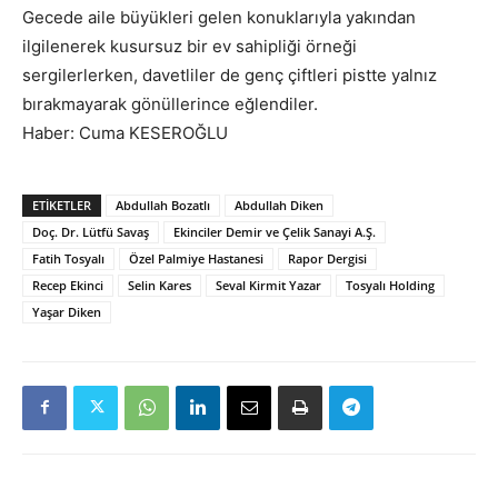
Gecede aile büyükleri gelen konuklarıyla yakından
ilgilenerek kusursuz bir ev sahipliği örneği
sergilerlerken, davetliler de genç çiftleri pistte yalnız
bırakmayarak gönüllerince eğlendiler.
Haber: Cuma KESEROĞLU
ETIKETLER
Abdullah Bozatlı
Abdullah Diken
Doç. Dr. Lütfü Savaş
Ekinciler Demir ve Çelik Sanayi A.Ş.
Fatih Tosyalı
Özel Palmiye Hastanesi
Rapor Dergisi
Recep Ekinci
Selin Kares
Seval Kirmit Yazar
Tosyalı Holding
Yaşar Diken