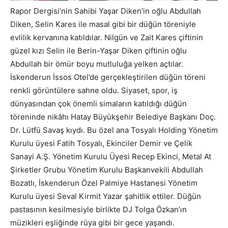
Rapor Dergisi’nin Sahibi Yaşar Diken’in oğlu Abdullah
Diken, Selin Kares ile masal gibi bir düğün töreniyle
evlilik kervanına katıldılar. Nilgün ve Zait Kares çiftinin
güzel kızı Selin ile Berin-Yaşar Diken çiftinin oğlu
Abdullah bir ömür boyu mutluluğa yelken açtılar.
İskenderun İssos Otel’de gerçekleştirilen düğün töreni
renkli görüntülere sahne oldu. Siyaset, spor, iş
dünyasından çok önemli simaların katıldığı düğün
töreninde nikâhı Hatay Büyükşehir Belediye Başkanı Doç.
Dr. Lütfü Savaş kıydı. Bu özel ana Tosyalı Holding Yönetim
Kurulu üyesi Fatih Tosyalı, Ekinciler Demir ve Çelik
Sanayi A.Ş. Yönetim Kurulu Üyesi Recep Ekinci, Metal At
Şirketler Grubu Yönetim Kurulu Başkanvekili Abdullah
Bozatlı, İskenderun Özel Palmiye Hastanesi Yönetim
Kurulu üyesi Seval Kirmit Yazar şahitlik ettiler. Düğün
pastasının kesilmesiyle birlikte DJ Tolga Özkan’ın
müzikleri eşliğinde rüya gibi bir gece yaşandı.