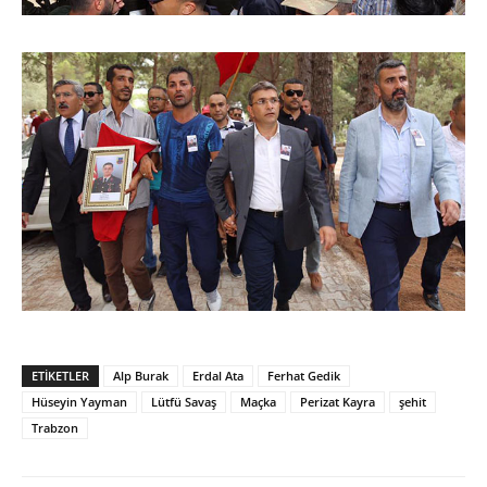
ETIKETLER
Alp Burak
Erdal Ata
Ferhat Gedik
Hüseyin Yayman
Lütfü Savaş
Maçka
Perizat Kayra
şehit
Trabzon