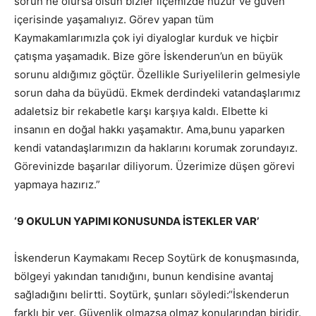
sorun ne olursa olsun bizler ilçemizde huzur ve güven
içerisinde yaşamalıyız. Görev yapan tüm
Kaymakamlarımızla çok iyi diyaloglar kurduk ve hiçbir
çatışma yaşamadık. Bize göre İskenderun’un en büyük
sorunu aldığımız göçtür. Özellikle Suriyelilerin gelmesiyle
sorun daha da büyüdü. Ekmek derdindeki vatandaşlarımız
adaletsiz bir rekabetle karşı karşıya kaldı. Elbette ki
insanın en doğal hakkı yaşamaktır. Ama,bunu yaparken
kendi vatandaşlarımızın da haklarını korumak zorundayız.
Görevinizde başarılar diliyorum. Üzerimize düşen görevi
yapmaya hazırız.”
‘9 OKULUN YAPIMI KONUSUNDA İSTEKLER VAR’
İskenderun Kaymakamı Recep Soytürk de konuşmasında,
bölgeyi yakından tanıdığını, bunun kendisine avantaj
sağladığını belirtti. Soytürk, şunları söyledi:“İskenderun
farklı bir yer. Güvenlik olmazsa olmaz konularından biridir.