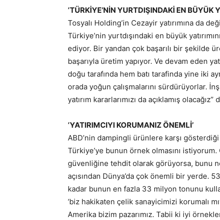
‘TÜRKİYE’NİN YURTDIŞINDAKİ EN BÜYÜK Y
Tosyalı Holding’in Cezayir yatırımına da de
Türkiye’nin yurtdışındaki en büyük yatırımın
ediyor. Bir yandan çok başarılı bir şekilde ü
başarıyla üretim yapıyor. Ve devam eden yatı
doğu tarafında hem batı tarafinda yine iki ay
orada yoğun çalışmalarını sürdürüyorlar. İ
yatırım kararlarımızı da açıklamış olacağız” d
‘YATIRIMCIYI KORUMANIZ ÖNEMLİ’
ABD’nin dampingli ürünlere karşı gösterdiği
Türkiye’ye bunun örnek olmasını istiyorum. G
güvenliğine tehdit olarak görüyorsa, bunu 
açısından Dünya’da çok önemli bir yerde. 5
kadar bunun en fazla 33 milyon tonunu kulla
‘biz hakikaten çelik sanayicimizi korumalı m
Amerika bizim pazarımız. Tabii ki iyi örnekl