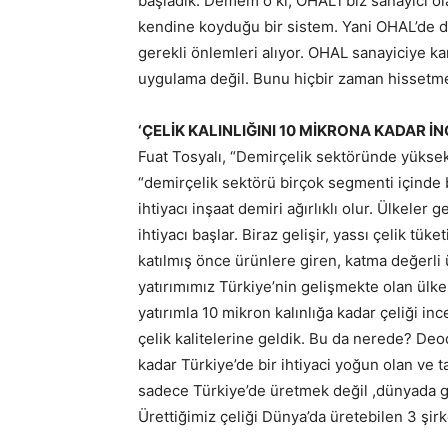
başladık. Demem o ki, OHAL’i biz sanayici o
kendine koyduğu bir sistem. Yani OHAL’de dev
gerekli önlemleri alıyor. OHAL sanayiciye ka
uygulama değil. Bunu hiçbir zaman hissetme
‘ÇELİK KALINLIĞINI 10 MİKRONA KADAR İ
Fuat Tosyalı, “Demirçelik sektöründe yüksek
“demirçelik sektörü birçok segmenti içinde b
ihtiyacı inşaat demiri ağırlıklı olur. Ülkeler 
ihtiyacı başlar. Biraz gelişir, yassı çelik tük
katılmış önce ürünlere giren, katma değerli ü
yatırımımız Türkiye’nin gelişmekte olan ülke
yatırımla 10 mikron kalınlığa kadar çeliği in
çelik kalitelerine geldik. Bu da nerede? Deo
kadar Türkiye’de bir ihtiyaci yoğun olan ve 
sadece Türkiye’de üretmek değil ,dünyada g
Ürettiğimiz çeliği Dünya’da üretebilen 3 şirk