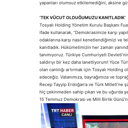
yapanları olumsuz etkilemediğini, aksine gü
‘TEK VÜCUT OLDUĞUMUZU KANITLADIK’
Tosyalı Holding Yönetim Kurulu Başkanı Fua
ifade kullanarak, “Demokrasimize karşı yapıla
odaklarına karşı nasıl kenetlendiğimizi ve 
kanıtladık. Hükümetimizin her zaman yanında
tanımıyoruz. Türkiye Cumhuriyeti Devleti’ni
saldırıyı bir kez daha lanetliyorum! Yüce Tü
olan canlılığı artırmak için Tosyalı Holding
edeceğiz. Vatanımıza, bayrağımıza ve topr
Recep Tayyip Erdoğan’a ve Türk Milleti’ne 
hiç çekinmeden sahip çıkan ve bu uğurda şehi
15 Temmuz Demokrasi ve Milli Birlik Günü’n