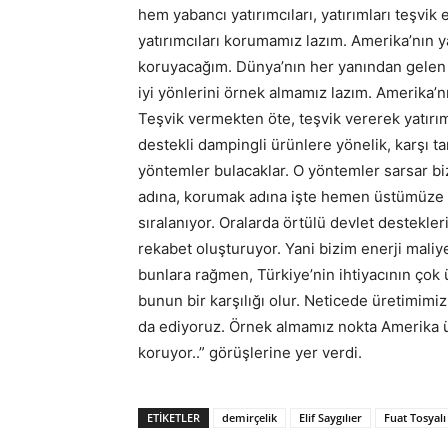
hem yabancı yatırımcıları, yatırımları teşvik
yatırımcıları korumamız lazım. Amerika’nın ya
koruyacağım. Dünya’nın her yanından gelen 
iyi yönlerini örnek almamız lazım. Amerika’nı
Teşvik vermekten öte, teşvik vererek yatırım
destekli dampingli ürünlere yönelik, karşı 
yöntemler bulacaklar. O yöntemler sarsar biz
adına, korumak adına işte hemen üstümüze U
sıralanıyor. Oralarda örtülü devlet destekler
rekabet oluşturuyor. Yani bizim enerji maliye
bunlara rağmen, Türkiye’nin ihtiyacının çok
bunun bir karşılığı olur. Neticede üretimimi
da ediyoruz. Örnek almamız nokta Amerika ül
koruyor..” görüşlerine yer verdi.
ETIKETLER
demirçelik
Elif Saygılıer
Fuat Tosyalı