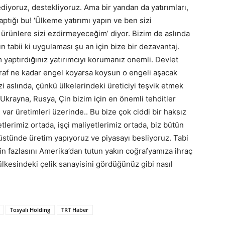
 ediyoruz, destekliyoruz. Ama bir yandan da yatırımları,
ptığı bu! ‘Ülkeme yatırımı yapın ve ben sizi
ürünlere sizi ezdirmeyeceğim’ diyor. Bizim de aslında
n tabii ki uygulaması şu an için bize bir dezavantaj.
 yaptırdığınız yatırımcıyı korumanız onemli. Devlet
taraf ne kadar engel koyarsa koysun o engeli aşacak
i aslında, çünkü ülkelerindeki üreticiyi teşvik etmek
krayna, Rusya, Çin bizim için en önemli tehditler
i var üretimleri üzerinde.. Bu bize çok ciddi bir haksız
tlerimiz ortada, işçi maliyetlerimiz ortada, biz bütün
 üstünde üretim yapıyoruz ve piyasayı besliyoruz. Tabi
zin fazlasını Amerika’dan tutun yakın coğrafyamıza ihraç
kesindeki çelik sanayisini gördüğünüz gibi nasıl
Tosyalı Holding
TRT Haber