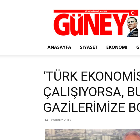
Gazete
Güney
ANASAYFA
SIYASET
EKONOMI
G
‘TÜRK EKONOMİ
ÇALIŞIYORSA, B
GAZİLERİMİZE B
14 Temmuz 2017