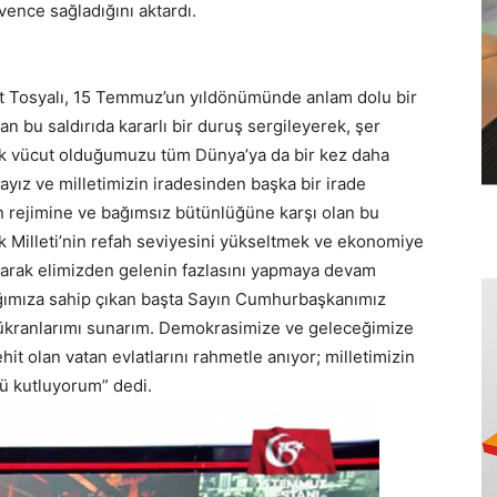
vence sağladığını aktardı.
t Tosyalı, 15 Temmuz’un yıldönümünde anlam dolu bir
n bu saldırıda kararlı bir duruş sergileyerek, şer
tek vücut olduğumuzu tüm Dünya’ya da bir kez daha
yız ve milletimizin iradesinden başka bir irade
n rejimine ve bağımsız bütünlüğüne karşı olan bu
rk Milleti’nin refah seviyesini yükseltmek ve ekonomiye
 olarak elimizden gelenin fazlasını yapmaya devam
ağımıza sahip çıkan başta Sayın Cumhurbaşkanımız
şükranlarımı sunarım. Demokrasimize ve geleceğimize
t olan vatan evlatlarını rahmetle anıyor; milletimizin
ü kutluyorum” dedi.