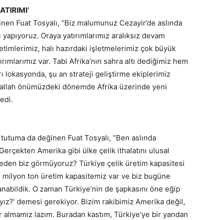
ATIRIMI’
ğinen Fuat Tosyalı, “Biz malumunuz Cezayir’de aslında
ı yapıyoruz. Oraya yatırımlarımız aralıksız devam
retimlerimiz, halı hazırdaki işletmelerimiz çok büyük
rımlarımız var. Tabi Afrika’nın sahra altı dediğimiz hem
rı lokasyonda, şu an strateji geliştirme ekiplerimiz
nşallah önümüzdeki dönemde Afrika üzerinde yeni
edi.
 tutuma da değinen Fuat Tosyalı, “Ben aslında
erçekten Amerika gibi ülke çelik ithalatını ulusal
neden biz görmüyoruz? Türkiye çelik üretim kapasitesi
3 milyon ton üretim kapasitemiz var ve biz bugüne
nabildik. O zaman Türkiye’nin de şapkasını öne eğip
ıyız?’ demesi gerekiyor. Bizim rakibimiz Amerika değil,
er almamız lazım. Buradan kastım, Türkiye’ye bir yandan