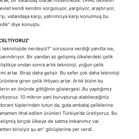
larak, bir vatandaş olarak hissetmedik. OHAL devletin
let kendi kendini sorguluyor, yargılıyor, araştırıyor,
rşı, vatandaşa karşı, yatırımcıya karşı konulmuş bu
dik” diye konuştu.
NCELTİYORUZ’
 teknolojide nerdeyiz?” sorusuna verdiği yanıtta ise,
arındırıyor. Bir yandan az gelişmiş ülkelerdeki çelik
geliştikçe ondan sonra artık teknoloji, yoğun çelik
etimi artar. Biraz daha gelişir. Bu sefer çok daha teknoloji
rünlere giren çelik ihtiyacı artar. Artık bizim bu
lerin en önünde gittiğinin göstergesi. Bu yaptığımız
celtiyoruz. 10 mikron yani buruşturup alabileceğiniz
dorant tüplerinden tutun da, gıda ambalaj çeliklerine
tamamen ithal edilen ürünleri Türkiye’de üretiyoruz. Bu
elişmiş birçok ülkeye de satma imkanımız var.
etten birisiyiz şu an” görüşlerine yer verdi.