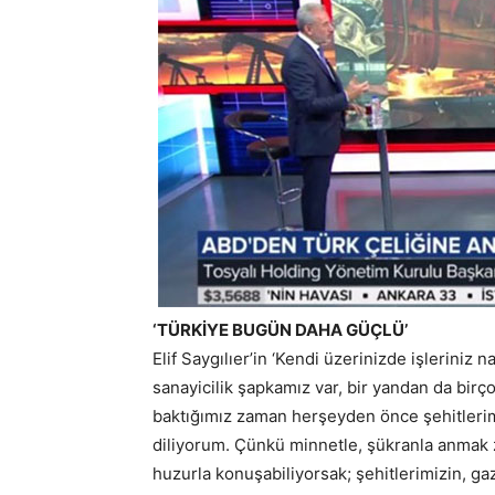
‘TÜRKİYE BUGÜN DAHA GÜÇLÜ’
Elif Saygılıer’in ‘Kendi üzerinizde işleriniz n
sanayicilik şapkamız var, bir yandan da bir
baktığımız zaman herşeyden önce şehitlerimi
diliyorum. Çünkü minnetle, şükranla anmak 
huzurla konuşabiliyorsak; şehitlerimizin, ga