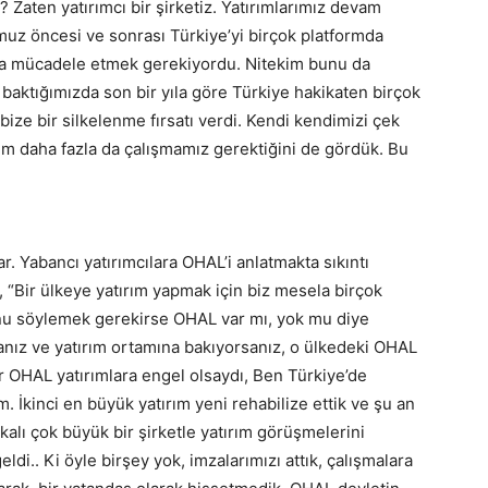
 Zaten yatırımcı bir şirketiz. Yatırımlarımız devam
uz öncesi ve sonrası Türkiye’yi birçok platformda
da mücadele etmek gerekiyordu. Nitekim bunu da
ktığımızda son bir yıla göre Türkiye hakikaten birçok
ize bir silkelenme fırsatı verdi. Kendi kendimizi çek
im daha fazla da çalışmamız gerektiğini de gördük. Bu
ar. Yabancı yatırımcılara OHAL’i anlatmakta sıkıntı
 “Bir ülkeye yatırım yapmak için biz mesela birçok
nu söylemek gerekirse OHAL var mı, yok mu diye
anız ve yatırım ortamına bakıyorsanız, o ülkedeki OHAL
r OHAL yatırımlara engel olsaydı, Ben Türkiye’de
m. İkinci en büyük yatırım yeni rehabilize ettik ve şu an
lı çok büyük bir şirketle yatırım görüşmelerini
.. Ki öyle birşey yok, imzalarımızı attık, çalışmalara