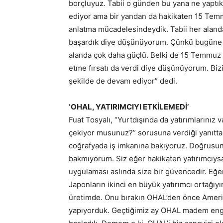
borçluyuz. Tabii o günden bu yana ne yaptık?
ediyor ama bir yandan da hakikaten 15 Temm
anlatma mücadelesindeydik. Tabii her alan
başardık diye düşünüyorum. Çünkü bugüne ba
alanda çok daha güçlü. Belki de 15 Temmuz b
etme fırsatı da verdi diye düşünüyorum. Biz
şekilde de devam ediyor” dedi.
‘OHAL, YATIRIMCIYI ETKİLEMEDİ’
Fuat Tosyalı, “Yurtdışında da yatırımlarınız v
çekiyor musunuz?” sorusuna verdiği yanıtta,
coğrafyada iş imkanına bakıyoruz. Doğrusu
bakmıyorum. Siz eğer hakikaten yatırımcıys
uygulaması aslında size bir güvencedir. Eğe
Japonların ikinci en büyük yatırımcı ortağıyı
üretimde. Onu bırakın OHAL’den önce Amerika
yapıyorduk. Geçtiğimiz ay OHAL madem engeldi