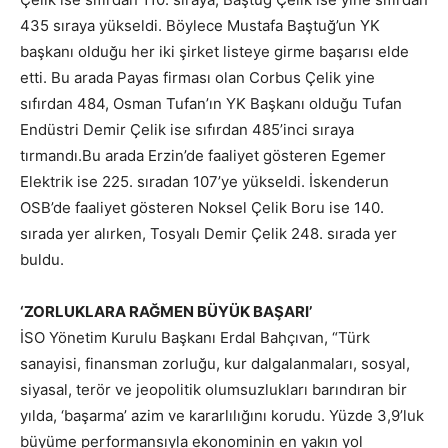
435 sıraya yükseldi. Böylece Mustafa Baştuğ’un YK
başkanı olduğu her iki şirket listeye girme başarısı elde
etti. Bu arada Payas firması olan Corbus Çelik yine
sıfırdan 484, Osman Tufan’ın YK Başkanı olduğu Tufan
Endüstri Demir Çelik ise sıfırdan 485’inci sıraya
tırmandı.Bu arada Erzin’de faaliyet gösteren Egemer
Elektrik ise 225. sıradan 107’ye yükseldi. İskenderun
OSB’de faaliyet gösteren Noksel Çelik Boru ise 140.
sırada yer alırken, Tosyalı Demir Çelik 248. sırada yer
buldu.
‘ZORLUKLARA RAĞMEN BÜYÜK BAŞARI’
İSO Yönetim Kurulu Başkanı Erdal Bahçıvan, “Türk
sanayisi, finansman zorluğu, kur dalgalanmaları, sosyal,
siyasal, terör ve jeopolitik olumsuzlukları barındıran bir
yılda, ‘başarma’ azim ve kararlılığını korudu. Yüzde 3,9’luk
büyüme performansıyla ekonominin en yakın yol