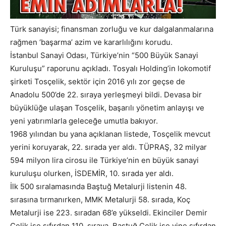
Türk sanayisi; finansman zorluğu ve kur dalgalanmalarına
rağmen ‘başarma’ azim ve kararlılığını korudu.
İstanbul Sanayi Odası, Türkiye’nin “500 Büyük Sanayi
Kuruluşu” raporunu açıkladı. Tosyalı Holding’in lokomotif
şirketi Tosçelik, sektör için 2016 yılı zor geçse de
Anadolu 500’de 22. sıraya yerleşmeyi bildi. Devasa bir
büyüklüğe ulaşan Tosçelik, başarılı yönetim anlayışı ve
yeni yatırımlarla geleceğe umutla bakıyor.
1968 yılından bu yana açıklanan listede, Tosçelik mevcut
yerini koruyarak, 22. sırada yer aldı. TÜPRAŞ, 32 milyar
594 milyon lira cirosu ile Türkiye’nin en büyük sanayi
kuruluşu olurken, İSDEMİR, 10. sırada yer aldı.
İlk 500 sıralamasında Baştuğ Metalurji listenin 48.
sırasına tırmanırken, MMK Metalurji 58. sırada, Koç
Metalurji ise 223. sıradan 68’e yükseldi. Ekinciler Demir
Çelik ise sıfırdan 110. sıraya, Baştuğ Çelik ise yine sıfırdan