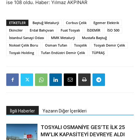
ise 108 oldu. Haber: Yılmaz AKPINAR
ETIKETLER
Baştuğ Metalurji
Corbus Çelik
Egemer Elektrik
Ekinciler
Erdal Bahçıvan
Fuat Tosyalı
İSDEMİR
İSO 500
İstanbul Sanayi Odası
MMK Metalurji
Mustafa Baştuğ
Noksel Çelik Boru
Osman Tufan
Tosçelik
Tosyalı Demir Çelik
Tosyalı Holding
Tufan Endüstri Demir Çelik
TÜPRAŞ
İlgili Haberler
Yazarın Diğer İçerikleri
TOSYALI OSMANİYE GES’TE İLK 25
MW’LIK KAPASİTEYİ DEVREYE ALDI