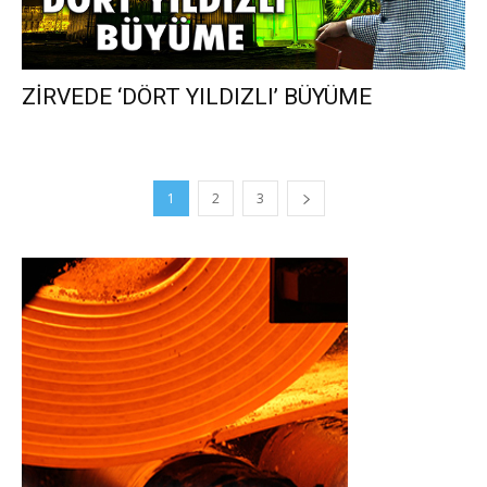
ZİRVEDE ‘DÖRT YILDIZLI’ BÜYÜME
1
2
3