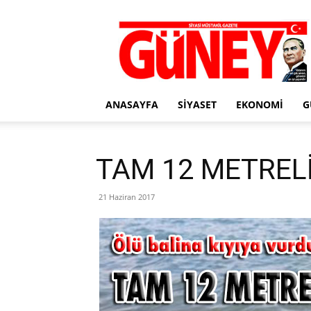
Gazete
Güney
ANASAYFA
SIYASET
EKONOMI
G
TAM 12 METRELİ
21 Haziran 2017