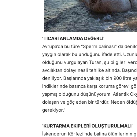
‘TİCARİ ANLAMDA DEĞERLİ’
Avrupa’da bu türe “Sperm balinası” da denil
yaygın olarak bulunduğunu ifade etti. Uzunl
olduğunu vurgulayan Turan, şu bilgileri verd
avcılıktan dolayı nesli tehlike altında. Baş
deniliyor. Başlarında yaklaşık bin 900 litre 
indiklerinde basınca karşı koruma görevi gö
yapmış olduğunu düşünüyorum. Atlantik Oky
dolaşan ve göç eden bir türdür. Neden öldüğ
gerekiyor.”
‘KURTARMA EKIPLERİ OLUŞTURULMALI’
İskenderun Körfezi’nde balina ölümlerinin gid