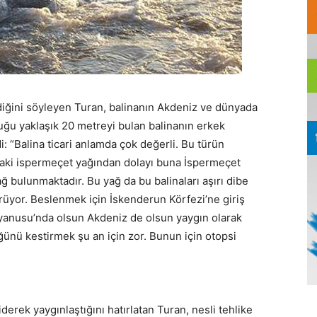
diğini söyleyen Turan, balinanın Akdeniz ve dünyada
uğu yaklaşık 20 metreyi bulan balinanın erkek
i: “Balina ticari anlamda çok değerli. Bu türün
ındaki ispermeçet yağından dolayı buna İspermeçet
yağ bulunmaktadır. Bu yağ da bu balinaları aşırı dibe
rüyor. Beslenmek için İskenderun Körfezi’ne giriş
anusu’nda olsun Akdeniz de olsun yaygın olarak
ünü kestirmek şu an için zor. Bunun için otopsi
erek yaygınlaştığını hatırlatan Turan, nesli tehlike