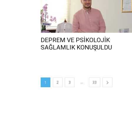
DEPREM VE PSİKOLOJİK
SAĞLAMLIK KONUŞULDU
...
1
2
3
33