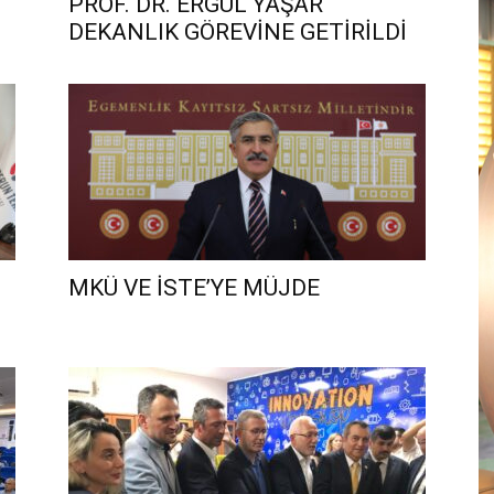
PROF. DR. ERGÜL YAŞAR
DEKANLIK GÖREVİNE GETİRİLDİ
MKÜ VE İSTE’YE MÜJDE