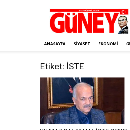
Gazete
Güney
ANASAYFA
SIYASET
EKONOMI
G
Etiket: İSTE