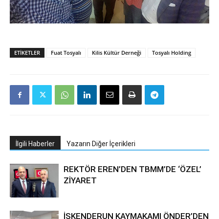
ETIKETLER
Fuat Tosyalı
Kilis Kültür Derneği
Tosyalı Holding
İlgili Haberler
Yazarın Diğer İçerikleri
REKTÖR EREN’DEN TBMM’DE ‘ÖZEL’
ZİYARET
İSKENDERUN KAYMAKAMI ÖNDER’DEN