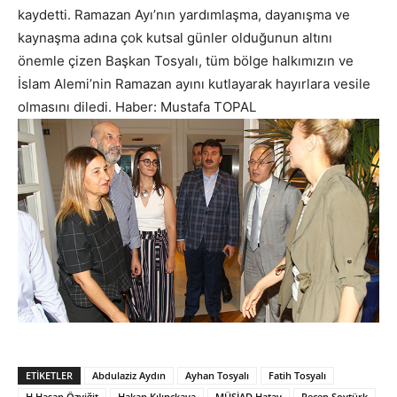
kaydetti. Ramazan Ayı’nın yardımlaşma, dayanışma ve
kaynaşma adına çok kutsal günler olduğunun altını
önemle çizen Başkan Tosyalı, tüm bölge halkımızın ve
İslam Alemi’nin Ramazan ayını kutlayarak hayırlara vesile
olmasını diledi. Haber: Mustafa TOPAL
ETIKETLER
Abdulaziz Aydın
Ayhan Tosyalı
Fatih Tosyalı
H.Hasan Özyiğit
Hakan Kılınçkaya
MÜSİAD Hatay
Recep Soytürk