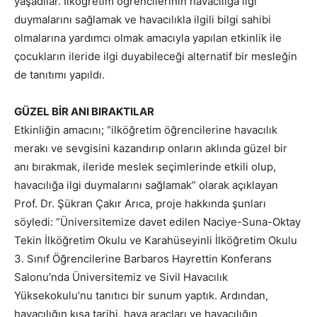
yaşadılar. İlköğretim öğrencilerinin havacılığa ilgi
duymalarını sağlamak ve havacılıkla ilgili bilgi sahibi
olmalarına yardımcı olmak amacıyla yapılan etkinlik ile
çocukların ileride ilgi duyabileceği alternatif bir mesleğin
de tanıtımı yapıldı.
GÜZEL BİR ANI BIRAKTILAR
Etkinliğin amacını; “ilköğretim öğrencilerine havacılık
merakı ve sevgisini kazandırıp onların aklında güzel bir
anı bırakmak, ileride meslek seçimlerinde etkili olup,
havacılığa ilgi duymalarını sağlamak” olarak açıklayan
Prof. Dr. Şükran Çakır Arıca, proje hakkında şunları
söyledi: “Üniversitemize davet edilen Naciye-Suna-Oktay
Tekin İlköğretim Okulu ve Karahüseyinli İlköğretim Okulu
3. Sınıf Öğrencilerine Barbaros Hayrettin Konferans
Salonu’nda Üniversitemiz ve Sivil Havacılık
Yüksekokulu’nu tanıtıcı bir sunum yaptık. Ardından,
havacılığın kısa tarihi, hava araçları ve havacılığın