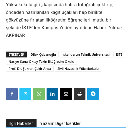
Yüksekokulu giriş kapısında hatıra fotoğrafı çektirip,
önceden hazırlanılan kâğıt uçakları hep birlikte
gökyüzüne fırlatan ilköğretim öğrencileri, mutlu bir
şekilde İSTE’den Kampüsü’nden ayrıldılar. Haber: Yılmaz
AKPINAR
ETIKETLER
Dilek Çobanoğlu
İskenderun Teknik Üniversitesi
İSTE
Naciye-Suna-Oktay Tekin İlköğretim Okulu
Prof. Dr. Şükran Çakir Arıca
Sivil Havacılık Yüksekokulu
İlgili Haberler
Yazarın Diğer İçerikleri