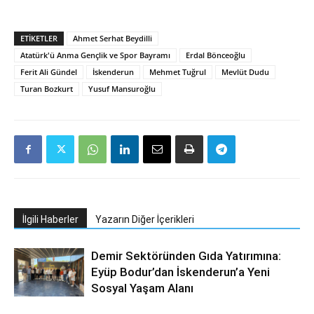
ETIKETLER
Ahmet Serhat Beydilli
Atatürk'ü Anma Gençlik ve Spor Bayramı
Erdal Bönceoğlu
Ferit Ali Gündel
İskenderun
Mehmet Tuğrul
Mevlüt Dudu
Turan Bozkurt
Yusuf Mansuroğlu
İlgili Haberler
Yazarın Diğer İçerikleri
Demir Sektöründen Gıda Yatırımına:
Eyüp Bodur’dan İskenderun’a Yeni
Sosyal Yaşam Alanı