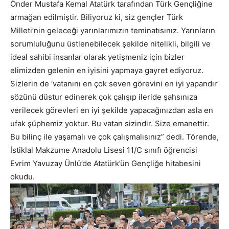
Önder Mustafa Kemal Atatürk tarafından Türk Gençliğine
armağan edilmiştir. Biliyoruz ki, siz gençler Türk
Milleti’nin geleceği yarınlarımızın teminatısınız. Yarınların
sorumluluğunu üstlenebilecek şekilde nitelikli, bilgili ve
ideal sahibi insanlar olarak yetişmeniz için bizler
elimizden gelenin en iyisini yapmaya gayret ediyoruz.
Sizlerin de ‘vatanını en çok seven görevini en iyi yapandır’
sözünü düstur edinerek çok çalışıp ileride şahsınıza
verilecek görevleri en iyi şekilde yapacağınızdan asla en
ufak şüphemiz yoktur. Bu vatan sizindir. Size emanettir.
Bu bilinç ile yaşamalı ve çok çalışmalısınız” dedi. Törende,
İstiklal Makzume Anadolu Lisesi 11/C sınıfı öğrencisi
Evrim Yavuzay Ünlü’de Atatürk’ün Gençliğe hitabesini
okudu.