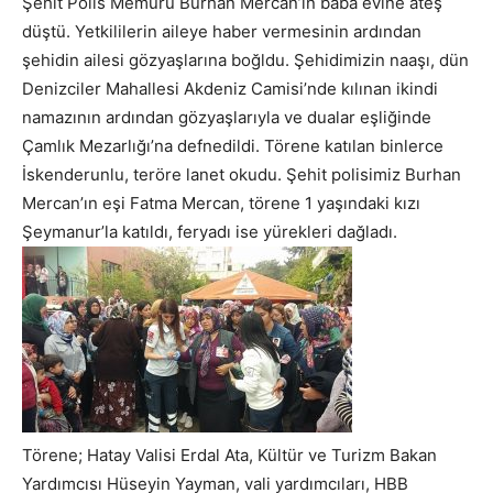
Şehit Polis Memuru Burhan Mercan’ın baba evine ateş
düştü. Yetkililerin aileye haber vermesinin ardından
şehidin ailesi gözyaşlarına boğldu. Şehidimizin naaşı, dün
Denizciler Mahallesi Akdeniz Camisi’nde kılınan ikindi
namazının ardından gözyaşlarıyla ve dualar eşliğinde
Çamlık Mezarlığı’na defnedildi. Törene katılan binlerce
İskenderunlu, teröre lanet okudu. Şehit polisimiz Burhan
Mercan’ın eşi Fatma Mercan, törene 1 yaşındaki kızı
Şeymanur’la katıldı, feryadı ise yürekleri dağladı.
Törene; Hatay Valisi Erdal Ata, Kültür ve Turizm Bakan
Yardımcısı Hüseyin Yayman, vali yardımcıları, HBB